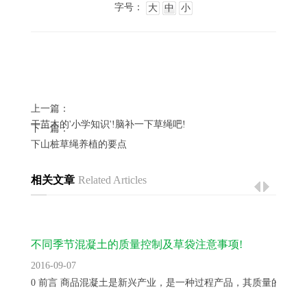
字号：
大
中
小
上一篇：
干苗木的'小学知识'!脑补一下草绳吧!
下一篇：
下山桩草绳养植的要点
相关文章
Related Articles
不同季节混凝土的质量控制及草袋注意事项!
2016-09-07
0 前言 商品混凝土是新兴产业，是一种过程产品，其质量的控制..