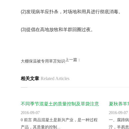
(2)发现病羊应扑杀，对场地和用具进行彻底消毒。
(3)提倡在高地放牧和羊群回圈过夜。
上一篇：
大棚保温被专用草苫知识
相关文章
Related Articles
不同季节混凝土的质量控制及草袋注意
夏秋养羊
事项!
2016-09-07
2016-09-07
0 前言 商品混凝土是新兴产业，是一种过程
一、腐蹄病
产品，其质量的控制...
泞，羊易患