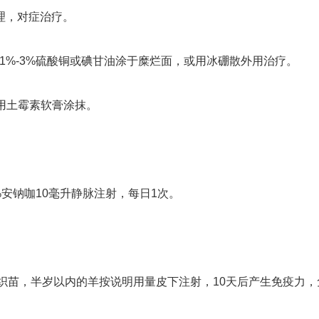
理，对症治疗。
用1%-3%硫酸铜或碘甘油涂于糜烂面，或用冰硼散外用治疗。
再用土霉素软膏涂抹。
%安钠咖10毫升静脉注射，每日1次。
组织苗，半岁以内的羊按说明用量皮下注射，10天后产生免疫力