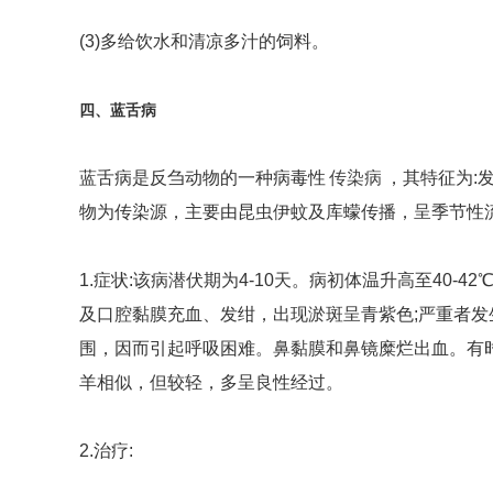
(3)多给饮水和清凉多汁的饲料。
四、蓝舌病
传染病
蓝舌病是反刍动物的一种病毒性
，其特征为:
物为传染源，主要由昆虫伊蚊及库蠓传播，呈季节性
1.症状:该病潜伏期为4-10天。病初体温升高至40
及口腔黏膜充血、发绀，出现淤斑呈青紫色;严重者
围，因而引起呼吸困难。鼻黏膜和鼻镜糜烂出血。有
羊相似，但较轻，多呈良性经过。
2.治疗: