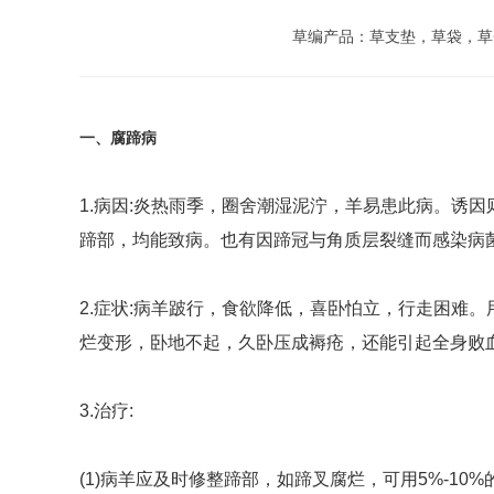
草编产品：草支垫，草袋，草
一、腐蹄病
1.病因:炎热雨季，圈舍潮湿泥泞，羊易患此病。诱
蹄部，均能致病。也有因蹄冠与角质层裂缝而感染病
2.症状:病羊跛行，食欲降低，喜卧怕立，行走困难
烂变形，卧地不起，久卧压成褥疮，还能引起全身败
3.治疗:
(1)病羊应及时修整蹄部，如蹄叉腐烂，可用5%-1