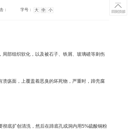
击：
字号：
大
中
小
后，局部组织软化，以及被石子、铁屑、玻璃碴等刺伤
常有溃疡面，上覆盖着恶臭的坏死物，严重时，蹄壳腐
烂，要彻底扩创清洗，然后在蹄底孔或洞内用5%硫酸铜粉