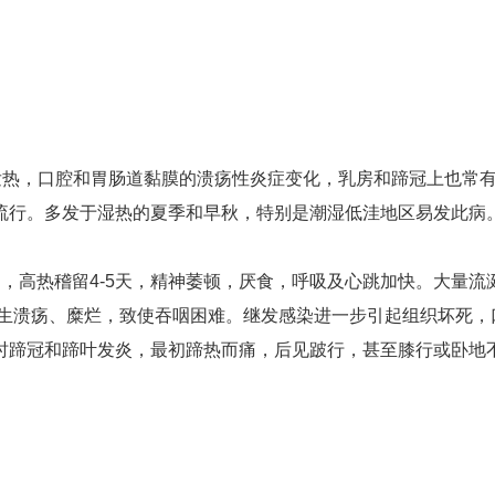
发热，口腔和胃肠道黏膜的溃疡性炎症变化，乳房和蹄冠上也常
流行。多发于湿热的夏季和早秋，特别是潮湿低洼地区易发此病
-42℃，高热稽留4-5天，精神萎顿，厌食，呼吸及心跳加快。
发生溃疡、糜烂，致使吞咽困难。继发感染进一步引起组织坏死，
时蹄冠和蹄叶发炎，最初蹄热而痛，后见跛行，甚至膝行或卧地