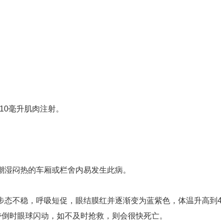
，10毫升肌肉注射。
、潮湿闷热的车厢或栏舍内易发生此病。
，步态不稳，呼吸短促，眼结膜红并逐渐变为蓝紫色，体温升高到4
昏倒时眼球闪动，如不及时抢救，则会很快死亡。