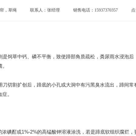
帘，草绳
联系人：张经理
销售电话：15937370357
点
因则是饲草中钙、磷不平衡，致使蹄部角质疏松，粪尿雨水浸泡
菌。
。用刀切割扩创后，蹄底的小孔或大洞中有污黑臭水流出，蹄间
血症。
0%的浓碘酊或1%-2%的高锰酸钾溶液涂洗，若是蹄底软组织腐