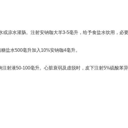
冷水或凉水灌肠。注射安钠咖大羊3-5毫升，给予食盐水饮用，必
萄糖盐水500毫升加入10%安钠咖4毫升。
注射液50-100毫升。心脏衰弱及虚脱时，皮下注射5%硫酸苯异丙