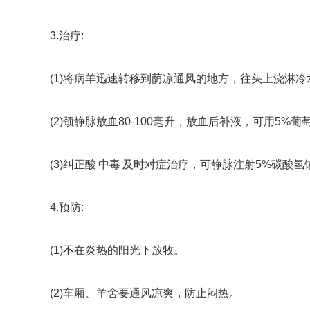
3.治疗:
(1)将病羊迅速转移到荫凉通风的地方，往头上浇淋
(2)颈静脉放血80-100毫升，放血后补液，可用5%葡
中毒
(3)纠正酸
及时对症治疗，可静脉注射5%碳酸氢钠
4.预防:
(1)不在炎热的阳光下放牧。
(2)车厢、羊舍要通风凉爽，防止闷热。