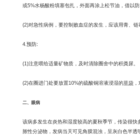
或5%水杨酸粉填塞包扎，外面再涂上松节油，借以
(2)对急性病例，要控制败血症的发生，应该用青、
4.预防:
(1)注意喂给适量矿物质，及时清除圈舍中的积粪尿。
(2)在圈进门处要放置10%的硫酸铜溶液浸湿的
草袋
，
二、眼病
该病多发生在炎热和湿度较高的夏秋季节，传染很快多
脓性分泌物，发病当天可见角膜混浊，呈灰白色半透