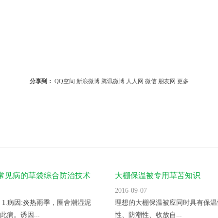
分享到：
QQ空间
新浪微博
腾讯微博
人人网
微信
朋友网
更多
常见病的草袋综合防治技术
大棚保温被专用草苫知识
2016-09-07
 1.病因:炎热雨季，圈舍潮湿泥
理想的大棚保温被应同时具有保温
此病。诱因...
性、防潮性、收放自...