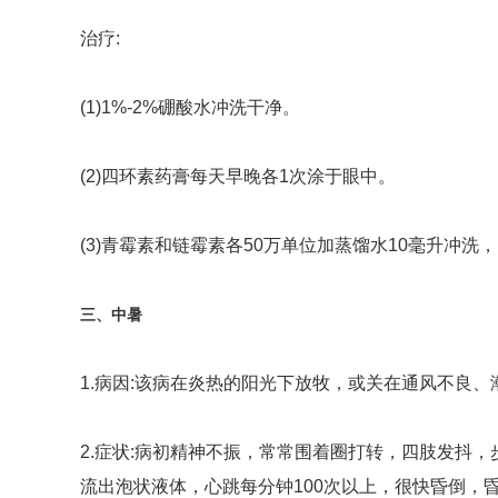
治疗:
(1)1%-2%硼酸水冲洗干净。
(2)四环素药膏每天早晚各1次涂于眼中。
(3)青霉素和链霉素各50万单位加蒸馏水10毫升冲洗
三、中暑
1.病因:该病在炎热的阳光下放牧，或关在通风不良
2.症状:病初精神不振，常常围着圈打转，四肢发抖
流出泡状液体，心跳每分钟100次以上，很快昏倒，