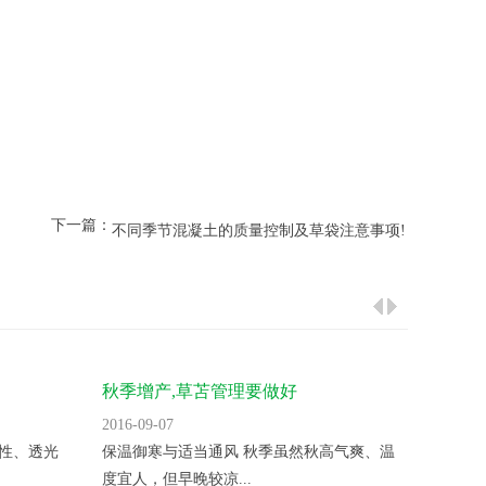
下一篇：
不同季节混凝土的质量控制及草袋注意事项!
秋季增产,草苫管理要做好
草苫大
2016-09-07
2016-09
性、透光
保温御寒与适当通风 秋季虽然秋高气爽、温
棚养鸡
度宜人，但早晚较凉...
多年的发