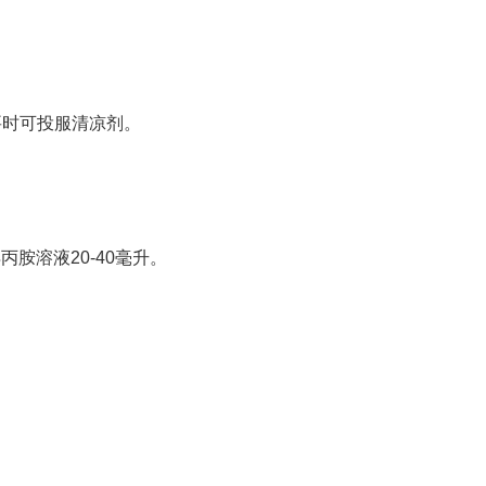
要时可投服清凉剂。
胺溶液20-40毫升。