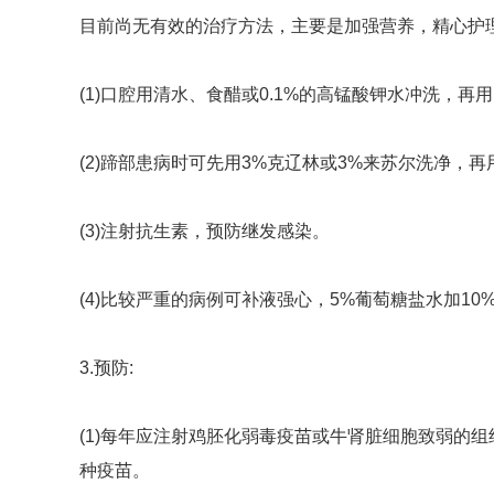
目前尚无有效的治疗方法，主要是加强营养，精心护
(1)口腔用清水、食醋或0.1%的高锰酸钾水冲洗，再
(2)蹄部患病时可先用3%克辽林或3%来苏尔洗净，
(3)注射抗生素，预防继发感染。
(4)比较严重的病例可补液强心，5%葡萄糖盐水加10
3.预防:
(1)每年应注射鸡胚化弱毒疫苗或牛肾脏细胞致弱的
种疫苗。