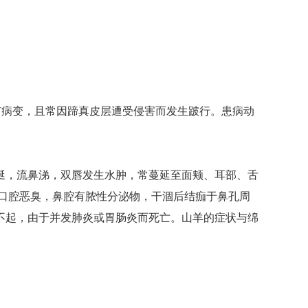
有病变，且常因蹄真皮层遭受侵害而发生跛行。患病动
。
大量流涎，流鼻涕，双唇发生水肿，常蔓延至面颊、耳部、舌
口腔恶臭，鼻腔有脓性分泌物，干涸后结痂于鼻孔周
不起，由于并发肺炎或胃肠炎而死亡。山羊的症状与绵