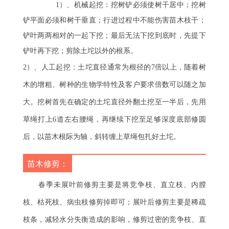
1）、机械起挖：挖树铲必须使树干居中；挖树
铲平面必须和树干垂直；行进过程中不能伤害苗木枝干；
铲叶两两相对的一起下挖；最后无法下挖到底时，先提下
铲叶再下挖；剪除土坨以外的根系。
2）、人工起挖：土坨直径通常为根径的7倍以上，随着树
木的增粗、树种的生物学特性及客户要求倍数可以随之加
大。挖树首先在确定的土坨直径外翻土挖至一半后，先用
草绳打上6道左右腰绳，再继续下挖至足够深度底部修圆
后，以苗木根际为轴，斜转缠上草绳包扎好土坨。
苗木修剪：
春季未展叶前修剪主要是将竞争枝、直立枝、内膛
枝、枯死枝、病虫枝修剪掉即可；展叶后修剪主要是稀疏
枝条，减轻水分失衡造成的影响，修剪过密的竞争枝、直