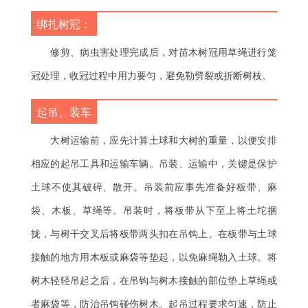
绑扎树冠：
修剪、病虫害处理完成后，对苗木树冠用草绳进行笼
冠处理，收冠过程中用力要匀，避免勒劈裂或折断树枝。
起吊、装车
大树运输前，应先计算土球和大树的重量，以便安排
相应的起吊工具和运输车辆。吊装、运输中，关键是保护
土球不使其破碎、散开。吊装前应事先准备好板带、麻
袋、木板、草绳等。吊装时，将板带从下至上将土坨捆
拢，与树干交叉后将板带两头扣在吊钩上。在板带与土球
接触的地方用木板或麻袋等垫起，以免麻绳勒入土球。将
树木轻轻吊起之后，在吊钩与树木接触的部位垫上草绳或
者麻袋等，防治吊钩碰伤树木。起吊过程要求匀速，防止