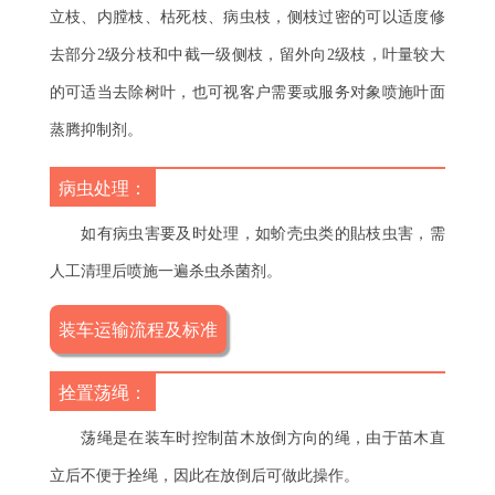
立枝、内膛枝、枯死枝、病虫枝，侧枝过密的可以适度修
去部分2级分枝和中截一级侧枝，留外向2级枝，叶量较大
的可适当去除树叶，也可视客户需要或服务对象喷施叶面
蒸腾抑制剂。
病虫处理：
如有病虫害要及时处理，如蚧壳虫类的貼枝虫害，需
人工清理后喷施一遍杀虫杀菌剂。
装车运输流程及标准
拴置荡绳：
荡绳是在装车时控制苗木放倒方向的绳，由于苗木直
立后不便于拴绳，因此在放倒后可做此操作。