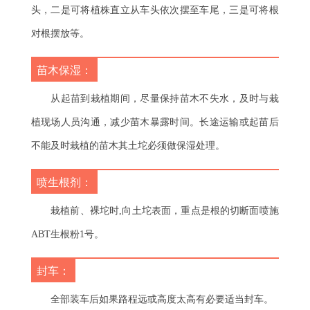
头，二是可将植株直立从车头依次摆至车尾，三是可将根
对根摆放等。
苗木保湿：
从起苗到栽植期间，尽量保持苗木不失水，及时与栽
植现场人员沟通，减少苗木暴露时间。长途运输或起苗后
不能及时栽植的苗木其土坨必须做保湿处理。
喷生根剂：
栽植前、裸坨时,向土坨表面，重点是根的切断面喷施
ABT生根粉1号。
封车：
全部装车后如果路程远或高度太高有必要适当封车。