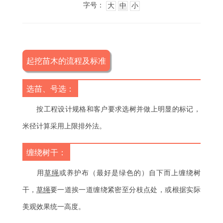
字号：
大
中
小
起挖苗木的流程及标准
选苗、号选：
按工程设计规格和客户要求选树并做上明显的标记，
米径计算采用上限排外法。
缠绕树干：
用
草绳
或养护布（最好是绿色的）自下而上缠绕树
干，
草绳
要一道挨一道缠绕紧密至分枝点处，或根据实际
美观效果统一高度。