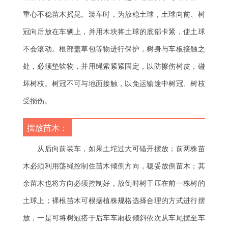
重心不稳苗木摇晃。装车时，为放稳土球，土球向前、树
冠向后放在车辆上，并用木块将土球的底部卡紧，使土球
不会滚动。根部盖草包等物进行保护，树身与车板接触之
处，必须垫软物，并用绳索紧紧固定，以防擦伤树皮，碰
坏树枝。树冠不可与地面接触，以免运输途中树冠、树枝
受损伤。
摆放苗木：
从后向前装车，如果土坨过大可错开摆放；前两株苗
木必须利用荡绳控制住苗木倾倒方向，稳妥放倒苗木；其
余苗木也将方向必须控制好，放倒时树干压在前一株树的
土球上；裸根苗木可根据植株规格选择合理的方式进行摆
放，一是可将树冠搭于后车车厢板倾斜依次从车尾摆至车