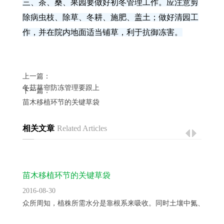
三、茶、桑、果园要做好初冬管理工作。应注意剪
除病虫枝、除草、冬耕、施肥、盖土；做好清园工
作，并在院内地面适当铺草，利于抗御冻害。
上一篇：
冬菇草帘防冻管理要跟上
下一篇：
苗木移植环节的关键草袋
相关文章
Related Articles
苗木移植环节的关键草袋
2016-08-30
众所周知，植株所需水分是靠根系来吸收。同时土壤中氮、磷、..