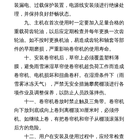
装漏电、过载保护装置，电源线安装须进行绝缘处
理，并保持良好舒畅状态。
九、主机在首次使用时一定要加入足量合格的
重载荷齿轮油，以后应定期检查并每年更换一次齿
轮油。如不按时更换机油，易造成齿轮和轴套等部
件的早期磨损，严重影响卷帘机的使用寿命。
十、安装卷帘机后，草帘上必须覆盖塑料薄
膜，避免雨雪淋湿草帘使卷帘机超负荷工作而造成
卷帘机、电机损坏和扭曲卷杆。在湿滑条件下（雨
雪雾冰冻天气），严禁无安全措施攀爬棚顶进行各
项作业及调整保养，以防止人员跌落摔伤。
十一、卷帘机卷放时禁止触及三角带。卷帘机
向下放到底或向上卷到离棚顶30厘米时，必须停
机。如继续上卷，有把卷帘机和帘子从棚顶滚落到
后方的危险。
十二、用户在安装及使用过程中，应经常检查