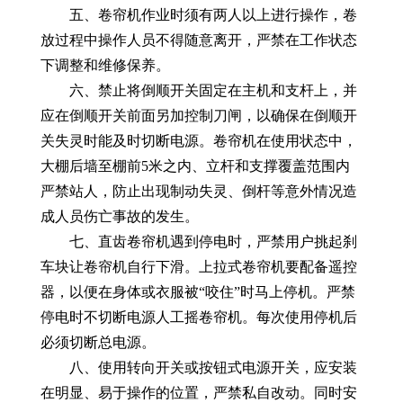
五、卷帘机作业时须有两人以上进行操作，卷
放过程中操作人员不得随意离开，严禁在工作状态
下调整和维修保养。
六、禁止将倒顺开关固定在主机和支杆上，并
应在倒顺开关前面另加控制刀闸，以确保在倒顺开
关失灵时能及时切断电源。卷帘机在使用状态中，
大棚后墙至棚前5米之内、立杆和支撑覆盖范围内
严禁站人，防止出现制动失灵、倒杆等意外情况造
成人员伤亡事故的发生。
七、直齿卷帘机遇到停电时，严禁用户挑起刹
车块让卷帘机自行下滑。上拉式卷帘机要配备遥控
器，以便在身体或衣服被“咬住”时马上停机。严禁
停电时不切断电源人工摇卷帘机。每次使用停机后
必须切断总电源。
八、使用转向开关或按钮式电源开关，应安装
在明显、易于操作的位置，严禁私自改动。同时安