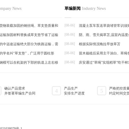
致富搓草绳挣30多万
品
草编资讯
草编知识
联系
mpany News
草编新闻
Industry News
草编动态
上眼，甚至已经淡忘了的搓草绳，
草编新闻
大卓...
[08-06]
货物装载加固的钢丝绳、草支垫质量和
混凝土泵车泵送草袋堵管常识须
[08-06]
运输加固材料替换成草支垫节省了运输
阴、雨、雪天揭草苫,温室内温度
帘
[08-06]
的中远途运输绝大部分为铁路运输，需
根据实际情况晚拉早放草苫
[08-06]
的学名叫“草支垫”，广泛用于圆柱形
苗木栽植后采用主干涂白、草绳
[08-06]
钢模可以在机架的下部的轨道上左右移
庆安通过“草绳”实现稻草“吃干榨
确认产品需求
产品生产
严格把控质
4
5
并签署草编生产合同
安排生产进度
约定时间交
021038079号-1