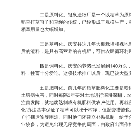
	　　二是原料化。银泉造纸厂是一个以稻草为原料的企业，每年需要消化稻草达12万吨，而且是常年收购，随到随收，价格不菲。平安、勤劳、久胜等乡镇一直有用
稻草打
草帘
子和
草绳
的传统，已经形成了规模生产，
稻草用量也大幅增加。
	　　三是基料化。庆安县这几年大棚栽培和裸地栽培木耳、元蘑和猴头有了快速发展，通过改革工艺，稻草可以作为基料，而且用量巨大。更为可喜的是蘑菇基料使用
后的渣料，是具有高营养的有机肥，可供农民循环利
	　　四是饲料化。庆安的养猪已发展到140万头，养牛也达到了万头，而且又新建起许多大型养殖厂。他们通过引进先进技术，把稻草发酵后，变得柔软有甜味的饲
料，牲畜十分爱吃。这项技术推广以后，现已被大型
	　　五是肥料化。前几年的稻草肥料化主要是粉碎还田一种形式，这种办法虽然有利于增加土壤有机质，但长期使用也容易造成土质松软，附在稻草上的虫卵还会导致
土壤病虫害，同时每隔3年要对土地进行深耕深翻，
注菌发酵，就地腐熟制成有机肥料供农户使用。再就
化”办法基本保证了稻草可以吃干榨净，但配套措施
户打捆运输等困难。同时他们还建立补贴机制，给予
业较多，为避免出现无序竞争的局面，由政府出面作好