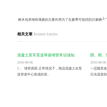
上
:树木包草绳和薄膜的主要作用为了在夏季可抵挡烈日暴晒
相关文章
Related Articles
混凝土泵车泵送草袋堵管常识须知
阴、雨、
2016-08-06
2016-08-06
1 、 堵管原因 正常情况下，商品混凝土在泵
一忌随意改
送管道中心形成柱状...
日光温室的角