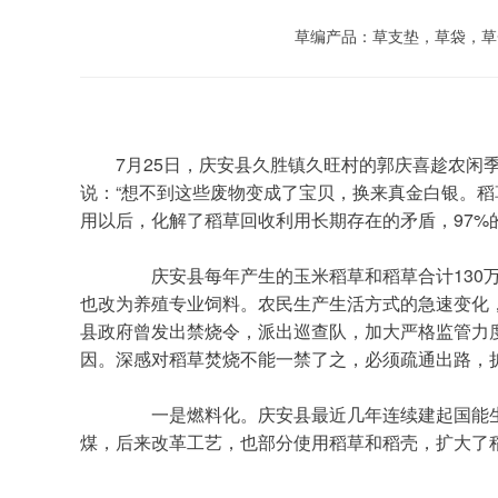
草编产品：草支垫，草袋，草
	7月25日，庆安县久胜镇久旺村的郭庆喜趁农闲季节，开着自己的小四轮，将两吨稻草送到银泉造纸厂，卖了760元。老郭点着崭新的钞票，满脸洋溢着红光，兴奋地
说：“想不到这些废物变成了宝贝，换来真金白银。
用以后，化解了稻草回收利用长期存在的矛盾，97%
	　　庆安县每年产生的玉米稻草和稻草合计130万吨，以前农民都作为取暖和炊事用料，现在普遍使用电气，稻草使用大幅减少；加之原来饲喂牲畜大多用稻草，现在
也改为养殖专业饲料。农民生产生活方式的急速变化
县政府曾发出禁烧令，派出巡查队，加大严格监管力
因。深感对稻草焚烧不能一禁了之，必须疏通出路，扩
	　　一是燃料化。庆安县最近几年连续建起国能生物发电厂、东辉新能源厂等大型企业。这些厂家主要靠稻草作原料，每年使用稻草25万吨。热电厂原来主要是燃
煤，后来改革工艺，也部分使用稻草和稻壳，扩大了