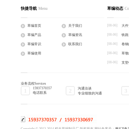
小型草绳编织厂年获纯收入3万多元
镇江农户
草编首页
关于我们
草编产
快捷导航
Menu
草编动态
Co
2016-08-05
2016-08-05
公司简介
企业文化
草支垫
平桂管理区西湾街道居民依托地处城乡结合部
被人们看不
工程帘
的优势，创办各类...
在镇江市句容
[08-06]
草编首页
关于我们
大件
草棒
[08-06]
草编产品
草编资讯
铁路
大棚草
[08-06]
草袋
草编常识
联系我们
卷钢
草绳
[08-06]
草编使用
草墩
草片
[08-06]
支垫
草把子
业务流程
Services
15937370357
沟通洽谈
1
2
3
电话联系
专业细致的沟通
Copyright © 2013-2014 稻夫草编制品厂 版权所有 网站备案号：
豫ICP备2