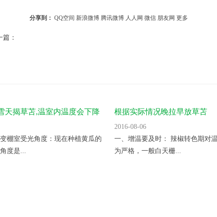
分享到：
QQ空间
新浪微博
腾讯微博
人人网
微信
朋友网
更多
一篇：
雪天揭草苫,温室内温度会下降
根据实际情况晚拉早放草苫
2016-08-06
变棚室受光角度：现在种植黄瓜的
一、增温要及时： 辣椒转色期对
度是...
为严格，一般白天栅...