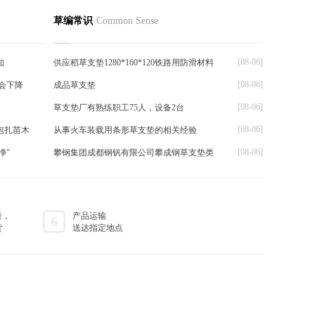
我们
其他
草编常识
Common Sense
[08-06]
知
供应稻草支垫1280*160*120铁路用防滑材料
[08-06]
会下降
成品草支垫
[08-06]
草支垫厂有熟练职工75人，设备2台
[08-06]
包扎苗木
从事火车装载用条形草支垫的相关经验
[08-06]
净”
攀钢集团成都钢钒有限公司攀成钢草支垫类
量，
产品运输
6
货
送达指定地点