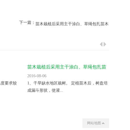
下一篇：
苗木栽植后采用主干涂白、草绳包扎苗木
苗木栽植后采用主干涂白、草绳包扎苗
庆安通
木
2016-08-06
2016-08
温度要求较
1、干旱缺水地区栽树。 定植苗木后，树盘培
7月2
成漏斗形状，使灌...
闲季节，
网站地图