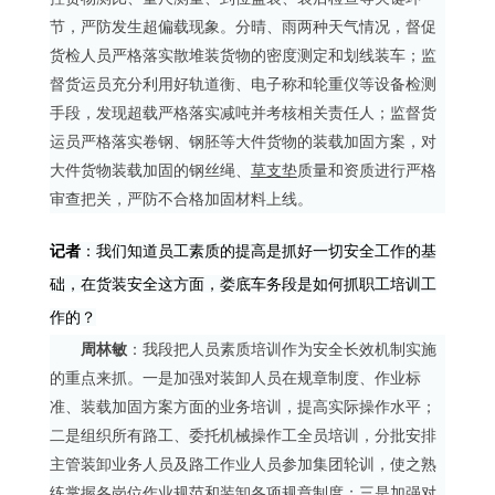
节，严防发生超偏载现象。分晴、雨两种天气情况，督促
货检人员严格落实散堆装货物的密度测定和划线装车；监
督货运员充分利用好轨道衡、电子称和轮重仪等设备检测
手段，发现超载严格落实减吨并考核相关责任人；监督货
运员严格落实卷钢、钢胚等大件货物的装载加固方案，对
大件货物装载加固的钢丝绳、
草支垫
质量和资质进行严格
审查把关，严防不合格加固材料上线。
记者
：我们知道员工素质的提高是抓好一切安全工作的基
础，在货装安全这方面，娄底车务段是如何抓职工培训工
作的？
周林敏
：我段把人员素质培训作为安全长效机制实施
的重点来抓。一是加强对装卸人员在规章制度、作业标
准、装载加固方案方面的业务培训，提高实际操作水平；
二是组织所有路工、委托机械操作工全员培训，分批安排
主管装卸业务人员及路工作业人员参加集团轮训，使之熟
练掌握各岗位作业规范和装卸各项规章制度；三是加强对