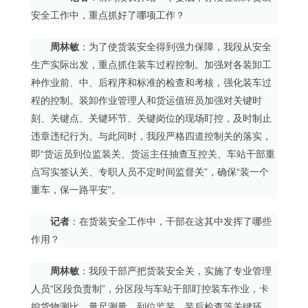
安全工作中，重点抓好了哪项工作？
周林敏
：为了使货装安全得到强力保障，我段从安全
生产实际出发，重点抓住装车过程控制。加强对各装卸工
种作业前、中、后程序和标准的检查和考核，强化装车过
程的控制。装卸作业管理人和货运值班员加强对关键时
刻、关键点、关键环节、关键岗位的现场盯控，及时制止
违章违纪行为。与此同时，我段严格四道控制关的落实，
即“货运员到位监装关、货运主任抽查互控关、车站干部重
点写实签认关、专职人员不定时间监督关”，确保“装一个
重车，保一路平安”。
记者
：在货装安全工作中，干部在这其中发挥了哪些
作用？
周林敏
：我段干部严把货装安全关，实施了专业管理
人员“区段负责制”，分区段与车站干部盯控装车作业，卡
控货物测比、量尺测量、到位监装、装后检查等关键环