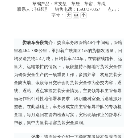
草编产品：草支垫，草袋，草帘，草绳
联系人：张经理
销售电话：15937370357
点击：
字号：
大
中
小
娄底车务段简介
：娄底车务段管辖44个中间站，管辖
里程454.788公里，承担着广铁集团1/5的货物发送量，日
均发送货物4.4万吨，日均装车740车，在管辖线路长、运
量大、运输繁忙的情况下，该段坚持不懈地将货装安全作
为确保安全生产的一项重要工作，多措并举，构建货装安
全防火墙。该段每日交班会将货装安全作为必交内容，逐
线、逐站、逐点掌握货装安全情况，主要领导和主管领导
当场作出针对性地部署和要求，段职能科室会后迅速抓好
整改。在此基础上，车务段成立由主管领导带队的专项检
查组，每月巡回在管内检查写实，突出现场作业的督导和
帮教，集中力量装堵塞货装安全漏洞。
记者
：请周段长介绍一下娄底车务段在保障货装