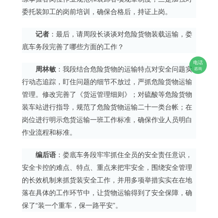
委托装卸工的岗前培训，确保合格后，持证上岗。
记者
：最后，请周段长谈谈对危险货物装载运输，娄
底车务段完善了哪些方面的工作？
电话
周林敏
：我段结合危险货物的运输特点对安全问题实
咨询
行动态追踪，盯住问题的细节不放过，严抓危险货物运输
管理。修改完善了《货运管理细则》；对硫酸等危险货物
装车站进行指导，规范了危险货物运输二十一类台帐；在
岗位进行明示危货运输一班工作标准，确保作业人员明白
作业流程和标准。
编后语
：娄底车务段牢牢抓住全员的安全责任意识，
安全卡控的难点、特点、重点来把牢安全，围绕安全管理
的长效机制来抓货装安全工作，并用多项举措实实在在地
落在具体的工作环节中，让货物运输得到了安全保障，确
保了“装一个重车，保一路平安”。