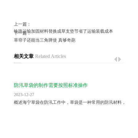
上一篇：
铁路运输加固材料替换成草支垫节省了运输装载成本
下一篇：
草帘子还能当三角牌使 真够奇葩
相关文章
Related Articles
防汛草袋的制作需要按照标准操作
2023-12-27
概述海宁草袋在防汛工作中，草袋是一种常用的防汛材料，用于..