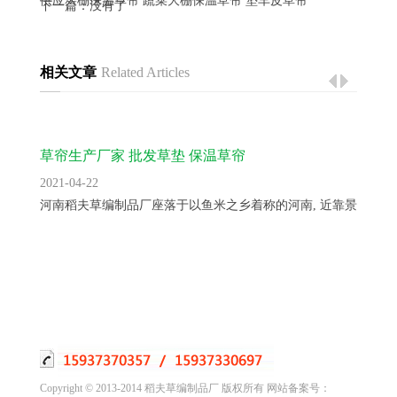
供应大棚保温草帘 蔬菜大棚保温草帘 垫车皮草帘
下一篇：没有了
相关文章
Related Articles
草帘生产厂家 批发草垫 保温草帘
2021-04-22
河南稻夫草编制品厂座落于以鱼米之乡着称的河南, 近靠景色秀...
Copyright © 2013-2014 稻夫草编制品厂 版权所有 网站备案号：