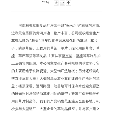
字号：
大
中
小
河南稻夫草编制品厂座落于以”鱼米之乡”着称的河南,
近靠景色秀丽的黄河岸边，物产丰富，公司授权经营生产
草编品牌为:"稻夫",常年以销售园林绿化用的
草绳
、
草片
子，防汛
草袋
、工程用的
草苫
、
草片
，绿化用的
草帘
、
草
棒
、苇席苇箔等草制品,主要从事
草支垫
，
草棒
等草制品加
工及销售的组织。本公司主要生产各种规格的
草支垫
：它
的主要用途于铁路货运、大型钢厂垫钢板；另外还经营冬
季农业蔬菜大棚为大棚保温及农业其他建设生产所用的
草
苫
；楼顶保暖、遮阴路面、幼苗培育时保存水份避免强烈
的日光照射及保护新草皮用到的
草帘
；砖窑厂保护砖坯使
用的草片制品等。我们的产品销售范围遍及全国各地，积
极参与大型钢厂、大型企业的草制品供应，并与客户建立