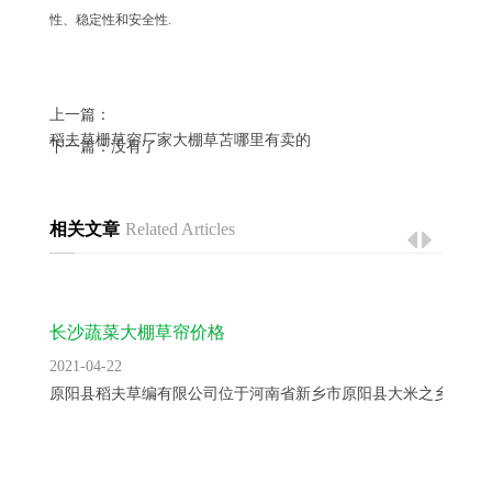
性、稳定性和安全性.
上一篇：
稻夫草栅草帘厂家大棚草苫哪里有卖的
下一篇：没有了
相关文章
Related Articles
长沙蔬菜大棚草帘价格
2021-04-22
原阳县稻夫草编有限公司位于河南省新乡市原阳县大米之乡，主..