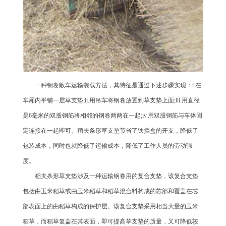
一种钢卷敞车运输装载方法，其特征是通过下述步骤实现：i.在
车厢内平铺一层草支垫;ii.用吊车将钢卷放置到草支垫上面;iii.用直径
是6毫米的双股钢筋将相邻的钢卷两两在一起;iv.用双股钢筋与车体固
定连接在一起即可。稻夫条形草支垫节省了铁挡盒的开支，降低了
包装成本，同时也就降低了运输成本，降低了工作人员的劳动强
度。
稻夫条形草支垫涉及一种运输钢卷用的复合支垫，该复合支垫
包括由玉米稻草或由玉米稻草和稻草混合料构成的芯部和覆盖在芯
部表面上的由稻草构成的保护层。该复合支垫采用相当大量的玉米
稻草，而稻草复盖在其表面，即可提高草支垫的质量，又可降低较