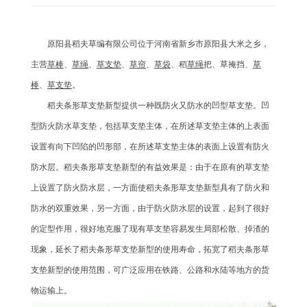
原阳县稻夫草编有限公司位于河南省新乡市原阳县大米之乡，
主营
草棒
、
草绳
、
草支垫
、
草帘
、
草袋
、稻
草绳
把、草掩挡、
草
棒
、
草支垫
。
稻夫条形草支垫新型提供一种既防火又防水的凹型草支垫。凹
型防火防水草支垫，包括草支垫主体，在所述草支垫主体的上表面
设置有向下凹陷的凹形部，在所述草支垫主体的表面上设置有防火
防水层。稻夫条形草支垫新型的有益效果是：由于在原有的草支垫
上设置了防火防水层，一方面使稻夫条形草支垫新型具有了防火和
防水的双重效果，另一方面，由于防火防水层的设置，起到了很好
的定型作用，很好地克服了现有草支垫容易发生局部松散、掉渣的
现象，延长了稻夫条形草支垫新型的使用寿命，拓宽了稻夫条形草
支垫新型的使用范围，可广泛应用在铁路、公路和水陆等地方的货
物运输上。