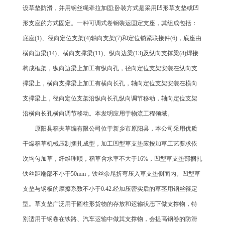
设草垫防滑，并用钢丝绳牵拉加固;卧装方式是采用凹形草支垫或凹
形支座的方式固定。一种可调式卷钢装运固定支座，其组成包括：
底座(1)、径向定位支架(4)轴向支架(7)和定位锁紧联接件(6)，底座由
横向边梁(14)、横向支撑梁(11)、纵向边梁(13)及纵向支撑梁(8)焊接
构成框架，纵向边梁上加工有纵向孔，径向定位支架安装在纵向支
撑梁上，横向支撑梁上加工有横向长孔，轴向定位支架安装在横向
支撑梁上，径向定位支架沿纵向长孔纵向调节移动，轴向定位支架
沿横向长孔横向调节移动。本发明应用于物流工程领域。
原阳县稻夫草编有限公司位于新乡市原阳县，本公司采用优质
干燥稻草机械压制捆扎成型，加工凹型草支垫应按加草工艺要求依
次均匀加草，纤维理顺，稻草含水率不大于16%，凹型草支垫部捆扎
铁丝距端部不小于50mm，铁丝余尾折弯压入草支垫侧面内。凹型草
支垫与钢板的摩擦系数不小于0.42.经加压密实后的草茎用钢丝箍定
型。草支垫广泛用于圆柱形货物的存放和运输状态下做支撑物，特
别适用于钢卷在铁路、汽车运输中做其支撑物，会提高钢卷的防滑