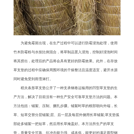
为避免霉斑出现，在生产过程中可以进行防霉浸泡处理，使用
竹木防霉粉与水按比例混合，将草制品置入浸泡，控制好浸泡时间
将其捞出，处理后的产品将会具有更好的防霉效果。此外，在存放
草支垫的过程中应确保周围环境的干燥整洁且温度适宜，避开水源
同时避免受到雨雪淋打。
稻夫条形草支垫公开了一种支承钢卷运输用的凹型草支垫的生
产方法，解决了目前没有一种生产安全可靠草支垫方法的问题。本
方法包括：铺絮、压制、捆扎步骤。铺絮时草的根部朝向外端，长
草、短草交替分层铺絮;层、后一层及每层外侧用长草铺絮;草支垫弧
部处多铺絮一把短草，然后用长草掩盖好。本方法所生产的草支
垫，质量安全可靠、抗冲击能力强、成本低，能更好的满足圆型钢