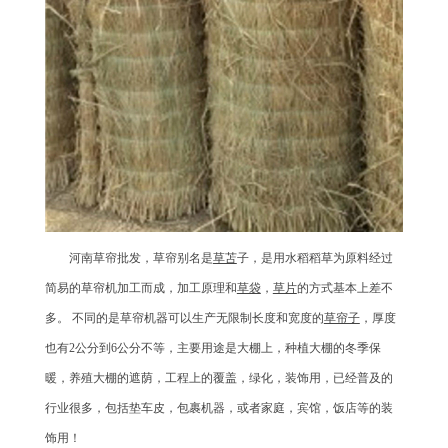
河南草帘批发，草帘别名是
草苫
子，是用水稻稻草为原料经过
简易的草帘机加工而成，加工原理和
草袋
，
草片
的方式基本上差不
多。 不同的是草帘机器可以生产无限制长度和宽度的
草帘子
，厚度
也有2公分到6公分不等，主要用途是大棚上，种植大棚的冬季保
暖，养殖大棚的遮荫，工程上的覆盖，绿化，装饰用，已经普及的
行业很多，包括垫车皮，包裹机器，或者家庭，宾馆，饭店等的装
饰用！