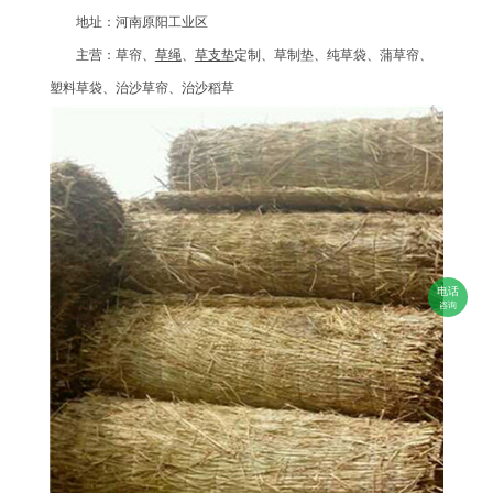
地址：河南原阳工业区
主营：草帘、
草绳
、
草支垫
定制、草制垫、纯草袋、蒲草帘、
塑料草袋、治沙草帘、治沙稻草
电话
咨询