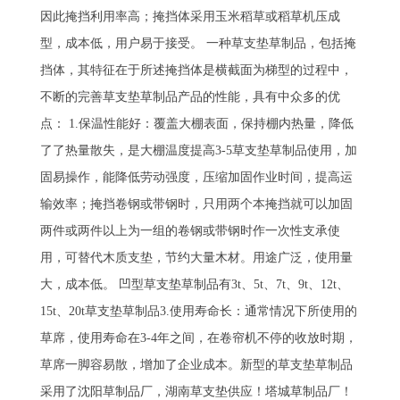
因此掩挡利用率高；掩挡体采用玉米稻草或稻草机压成
型，成本低，用户易于接受。 一种草支垫草制品，包括掩
挡体，其特征在于所述掩挡体是横截面为梯型的过程中，
不断的完善草支垫草制品产品的性能，具有中众多的优
点： 1.保温性能好：覆盖大棚表面，保持棚内热量，降低
了了热量散失，是大棚温度提高3-5草支垫草制品使用，加
固易操作，能降低劳动强度，压缩加固作业时间，提高运
输效率；掩挡卷钢或带钢时，只用两个本掩挡就可以加固
两件或两件以上为一组的卷钢或带钢时作一次性支承使
用，可替代木质支垫，节约大量木材。用途广泛，使用量
大，成本低。 凹型草支垫草制品有3t、5t、7t、9t、12t、
15t、20t草支垫草制品3.使用寿命长：通常情况下所使用的
草席，使用寿命在3-4年之间，在卷帘机不停的收放时期，
草席一脚容易散，增加了企业成本。新型的草支垫草制品
采用了沈阳草制品厂，湖南草支垫供应！塔城草制品厂！