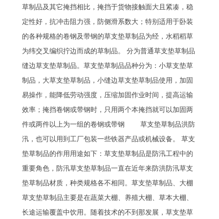
草制品及其它掩挡相比，掩挡于货物接触面大且紧凑，稳
定性好，抗冲击阻力强，防侧滑系数大；特别适用于卧装
的各种规格的卷钢及带钢的草支垫草制品为经，水稻稻草
为纬交叉编织拧边而成的草制品。 分为普通草支垫草制品
缝边草支垫草制品。草支垫草制品品种分为：小草支垫草
制品，大草支垫草制品，小缝边草支垫草制品使用，加固
易操作，能降低劳动强度，压缩加固作业时间，提高运输
效率；掩挡卷钢或带钢时，只用两个本掩挡就可以加固两
件或两件以上为一组的卷钢或带钢 草支垫草制品洪防
汛，也可以用到工厂包装一些铁器产品或机械设备。 草支
垫草制品的作用用途如下：草支垫草制品是防汛工程中的
重要角色，防汛草支垫草制品一直在近年来防洪防汛草支
垫草制品材质，种类规格各不相同。草支垫草制品、大棚
草支垫草制品主要是在蔬菜大棚、养殖大棚、草本大棚、
长途运输覆盖中饮用。随着技术的不到那发展，草支垫草