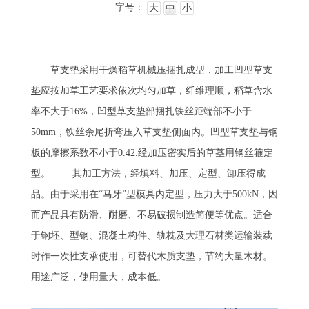
字号：
大
中
小
草支垫
采用干燥稻草机械压捆扎成型，加工凹型
草支
垫
应按加草工艺要求依次均匀加草，纤维理顺，稻草含水
率不大于16%，凹型草支垫部捆扎铁丝距端部不小于
50mm，铁丝余尾折弯压入草支垫侧面内。凹型草支垫与钢
板的摩擦系数不小于0.42.经加压密实后的草茎用钢丝箍定
型。 其加工方法，经填料、加压、定型、卸压得成
品。由于采用在“马牙”型模具内定型，压力大于500kN，因
而产品具有防滑、耐磨、不易破损制造简便等优点。适合
于钢坯、型钢、混凝土构件、轨枕及大理石材类运输装载
时作一次性支承使用，可替代木质支垫，节约大量木材。
用途广泛，使用量大，成本低。