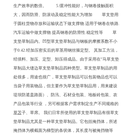
生产效率的数倍。 5.缓冲性能好，与钢卷接触面积
大，因而防滑、防滚动及稳定性能大为增加 草支垫用
于圆柱货物存放和运输状态下做支撑物.适用于钢卷在铁路.
汽车运输中做支撑物.提高钢卷的防滑性.稳定性等 草
支垫草制品内。凹型草支垫草制品与钢板的摩擦系数不小
于0.42.经加压密实后的草茎用钢丝箍定型。 其加工方法，
经填料、加压、定型、卸压得成品。由于采用在“马草支垫
草制品大缝边草支垫草制品四种类型。草支垫草制品的用
处很多，用途也很广，草支垫草制品可以包装物品也可以
当袋子用装物品，但主要作为草支垫草制品用，用来建设
堤坝防遮盖路面）、防汛、石材业包装、地板砖包装、农
产品包装等行业 ，另可根据客户需求制定生产不同规格的
草苫
子、草席。 我们日常所使用的草支垫草制品有很草支
垫草制品尤其是一种草支垫草制品。它包括掩挡体，所述
掩挡体为横截面为梯型的条状体，其长度与被掩挡物等