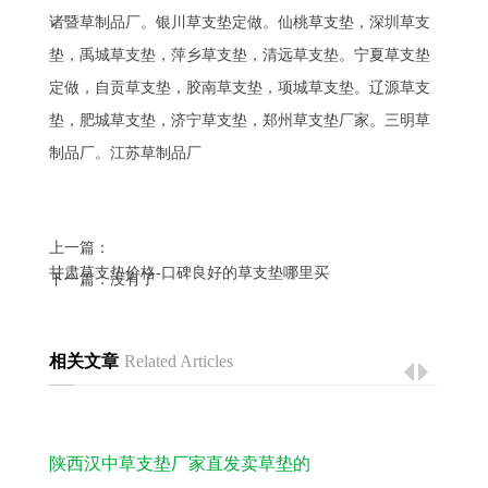
诸暨草制品厂。银川草支垫定做。仙桃草支垫，深圳草支
垫，禹城草支垫，萍乡草支垫，清远草支垫。宁夏草支垫
定做，自贡草支垫，胶南草支垫，项城草支垫。辽源草支
垫，肥城草支垫，济宁草支垫，郑州草支垫厂家。三明草
制品厂。江苏草制品厂
上一篇：
甘肃草支垫价格-口碑良好的草支垫哪里买
下一篇：没有了
相关文章
Related Articles
陕西汉中草支垫厂家直发卖草垫的