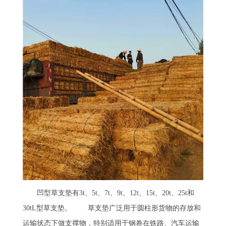
凹型草支垫有3t、5t、7t、9t、12t、15t、20t、25t和
30tL型草支垫。 草支垫广泛用于圆柱形货物的存放和
运输状态下做支撑物，特别适用于钢卷在铁路、汽车运输