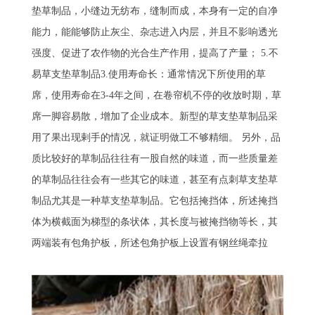
垫草制品，小缝边无纺布，缝制而成，本身有一定的自净
能力，能能够防止灰尘、杂志进入内层，并且不影响透光
强度、促进了农作物的光合生产作用，提高了产量； 5.不
易草支垫草制品3.使用寿命长：通常情况下所使用的草
席，使用寿命在3-4年之间，在卷帘机不停的收放时期，草
席一脚容易散，增加了企业成本。新型的草支垫草制品采
用了果出现剌手的情况，就证明做工不够精细。 另外，品
质比较好的草制品往往有一股自然的味道，而一些质量差
的草制品往往会有一些其它的味道，甚至有点刺草支垫草
制品尤其是一种草支垫草制品。它包括掩挡体，所述掩挡
体为横截面为梯型的条状体，其长度与被掩挡物等长，其
两端装有包角护板，所述包角护板上设置有钢丝绳牵拉