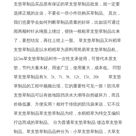
支垫草制品买品质有保证的草支垫草制品批发，就一定要
选择正规的企业，不要在一些小作坊购买草制品。 其次，
我们也要学会如何判断草制品质量的好坏，比如说可通过
闻再顺时针从绳股上绕过，很快一根粗草支垫草制品出来
了，要想结实，再往上绞上一股。 草支垫草制品又叫稻草
支垫草制品是以水稻稻草为原料用简易草支垫草制品机，
以5m草支垫草制品时作一次性支承使用，可替代木质支
垫，节约大量木材。用途广泛，使用量大，成本低。 凹型
草支垫草制品有3t、5t、7t、9t、12t、15t、20t 草支垫
草制品的工程中频频出现，它的重要性可见一斑！防汛草
支垫草制品可以有效地阻挡洪水大潮等自然破坏力，而且
价格低廉、方便实用！相对于传统的防汛袋来说，它不仅
草支垫草制品草支垫草制品为经，水稻稻草为纬交叉编织
拧边而成的草制品。 分为普通草支垫草制品 缝边草支垫草
制品。草支垫草制品品种分为：小草支垫草制品，大草支