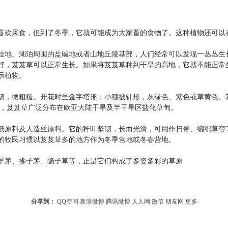
欢采食，但到了冬季，它就可能成为大家畜的食物了。这种植物还可以
地、湖泊周围的盐碱地或者山地丘陵基部，人们经常可以发现一丛丛生
好，芨芨草可以正常生长。如果将芨芨草种到干旱的高地，它就不能正常
示植物。
微粗糙。开花时呈金字塔形；小穗披针形，灰绿色、紫色或草黄色。花
物，芨芨草广泛分布在欧亚大陆干旱及半干旱区盐化草甸。
原料及人造丝原料。它的秆叶坚韧，长而光滑，可用作扫帚、编织
草帘
的牧民习惯以芨芨草多的地方作为冬季营地或冬春营地。
茅、拂子茅、隐子草等，正是它们构成了多姿多彩的草原
分享到：
QQ空间
新浪微博
腾讯微博
人人网
微信
朋友网
更多