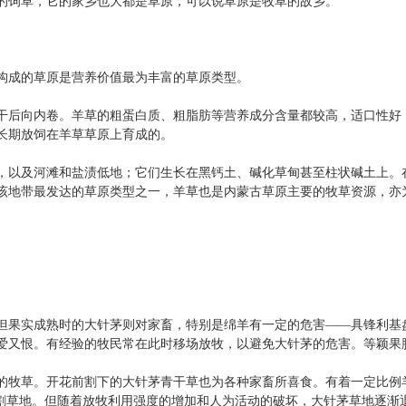
的饲草，它的家乡也大都是草原，可以说草原是牧草的故乡。
成的草原是营养价值最为丰富的草原类型。
向内卷。羊草的粗蛋白质、粗脂肪等营养成分含量都较高，适口性好，
长期放饲在羊草草原上育成的。
以及河滩和盐渍低地；它们生长在黑钙土、碱化草甸甚至柱状碱土上。
该地带最发达的草原类型之一，羊草也是内蒙古草原主要的牧草资源，亦
果实成熟时的大针茅则对家畜，特别是绵羊有一定的危害——具锋利基
爱又恨。有经验的牧民常在此时移场放牧，以避免大针茅的危害。等颖果
牧草。开花前割下的大针茅青干草也为各种家畜所喜食。有着一定比例
然割草地。但随着放牧利用强度的增加和人为活动的破坏，大针茅草地逐渐