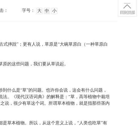
击：
字号：
大
中
小
古式摔跤”；更有人说，草原是“大碗草原白（一种草原白
草原的这些问题，我们要从草说起。
到什么是“草”的问题。也许你会说，这会有什么问题，
说法。《现代汉语词典》的解释是：“草，高等植物中栽培
木之说，很少有草这个词。所谓草本植物，就是指那些茎内
是草本植物。所以，从这个意义上说，“人类也吃草”有