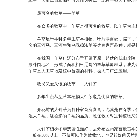
其中，大量草原植物都可以作为牧草，现在一些人工栽培
最著名的牧草——羊草
在众多的牧草中，羊草是很著名的牧草。以羊草为主构
羊草是禾本科多年生草本植物。叶片厚而硬，扁平，干后
名的三河马、三河牛和乌珠穆沁羊等优良家畜品种，就是
在我国，羊草广泛分布于开阔平原、起伏的低山丘陵，
原外围地区，形成了面积相当辽阔的羊草草原群系，成为
羊草是人工草地建植中首选的材料，被人们广泛应用。
牧民又爱又恨的牧草——大针茅
多年生密丛型草本植物大针茅也是优良的牧草。
开花前的大针茅为各种家畜所喜食，尤其是在春季；但
混入羊毛，还会影响羊毛的品质。难怪牧民对这种植物又
大针茅植株冬季残留性颇好，是分布区内家畜最基本的
一般在50%以上，不仅可以作为放牧地，也是较好的天