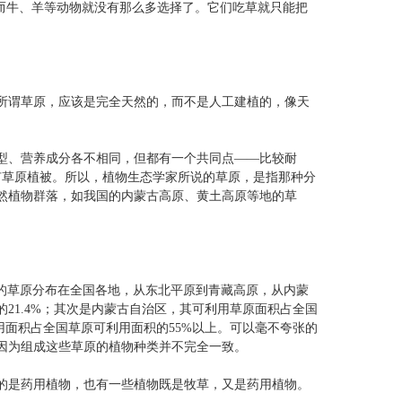
而牛、羊等动物就没有那么多选择了。它们吃草就只能把
所谓草原，应该是完全天然的，而不是人工建植的，像天
型、营养成分各不相同，但都有一个共同点——比较耐
有草原植被。所以，植物生态学家所说的草原，是指那种分
然植物群落，如我国的内蒙古高原、黄土高原等地的草
积的草原分布在全国各地，从东北平原到青藏高原，从内蒙
21.4%；其次是内蒙古自治区，其可利用草原面积占全国
利用面积占全国草原可利用面积的55%以上。可以毫不夸张的
因为组成这些草原的植物种类并不完全一致。
的是药用植物，也有一些植物既是牧草，又是药用植物。