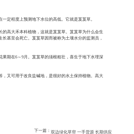
在一定程度上预测地下水位的高低。它就是芨芨草。
长的高大禾本科植物，这就是芨芨草。芨芨草为什么会生
生长甚至会死亡。芨芨草因而被称为土壤水分的监测员，
果期在6～9月。芨芨草的须根粗壮，喜生于地下水埋深
等，又可用于改良盐碱地，是很好的水土保持植物。高大
下一篇：
双边绿化草帘 一手货源 长期供应