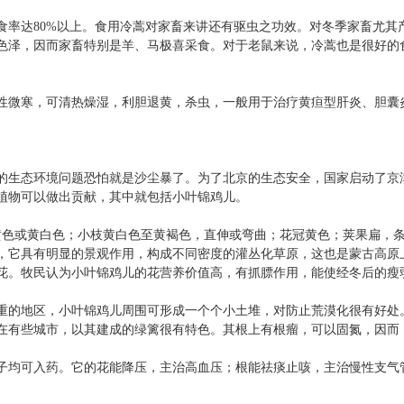
达80%以上。食用冷蒿对家畜来讲还有驱虫之功效。对冬季家畜尤其
色泽，因而家畜特别是羊、马极喜采食。对于老鼠来说，冷蒿也是很好的食
微寒，可清热燥湿，利胆退黄，杀虫，一般用于治疗黄疸型肝炎、胆囊
的生态环境问题恐怕就是沙尘暴了。为了北京的生态安全，国家启动了京
植物可以做出贡献，其中就包括小叶锦鸡儿。
色或黄白色；小枝黄白色至黄褐色，直伸或弯曲；花冠黄色；荚果扁，条形
，它具有明显的景观作用，构成不同密度的灌丛化草原，这也是蒙古高原
花。牧民认为小叶锦鸡儿的花营养价值高，有抓膘作用，能使经冬后的瘦
的地区，小叶锦鸡儿周围可形成一个个小土堆，对防止荒漠化很有好处
在有些城市，以其建成的绿篱很有特色。其根上有根瘤，可以固氮，因而
均可入药。它的花能降压，主治高血压；根能祛痰止咳，主治慢性支气