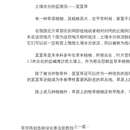
土壤水分的监测员——芨芨草
有一种草原植物，其植株高大，在平常时候，家畜不喜
在我国北方草原区的局部低地或者相对封闭的丘陵间洼
长在这些地方？因为这些地方相对低洼，土壤水分状况较
它们可以在一定程度上预报土壤水分状况，所以被称为指
芨芨草是禾本科多年生草本植物，秆密丛生，叶片坚韧，
1.5米左右的盐碱滩沙质土壤上。作为密丛型耐盐草本植
除了被当作牧草外，芨芨草还可以作为一种优良的造纸
的芨芨草还能成为冬春季牲畜避风卧息的草丛地。草原上
除上述几种植物外，草原上的牧草植物还有早熟禾、羊
上一篇：
草帘再创造林绿化事业新辉煌