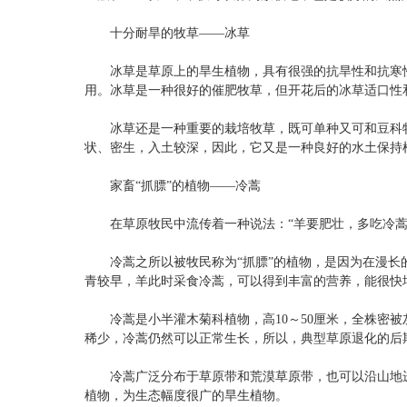
十分耐旱的牧草——冰草
冰草是草原上的旱生植物，具有很强的抗旱性和抗寒性
用。冰草是一种很好的催肥牧草，但开花后的冰草适口性
冰草还是一种重要的栽培牧草，既可单种又可和豆科牧
状、密生，入土较深，因此，它又是一种良好的水土保持
家畜“抓膘”的植物——冷蒿
在草原牧民中流传着一种说法：“羊要肥壮，多吃冷蒿
冷蒿之所以被牧民称为“抓膘”的植物，是因为在漫长的
青较早，羊此时采食冷蒿，可以得到丰富的营养，能很快
冷蒿是小半灌木菊科植物，高10～50厘米，全株密被
稀少，冷蒿仍然可以正常生长，所以，典型草原退化的后
冷蒿广泛分布于草原带和荒漠草原带，也可以沿山地进
植物，为生态幅度很广的旱生植物。