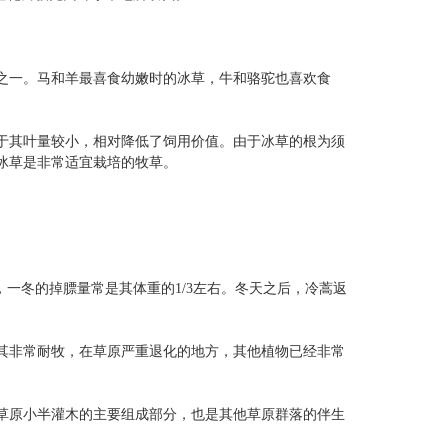
之一。马和羊最喜食幼嫩时的冰草，牛和骆驼也喜欢食
于其叶量较小，相对降低了饲用价值。由于冰草的根为须
冰草是非常适宜栽培的牧草。
一冬的掉膘量常是其体重的1/3左右。冬天之后，冷蒿返
其非常耐牧，在草原严重退化的地方，其他植物已经非常
草原小半灌木的主要组成部分，也是其他草原群落的伴生