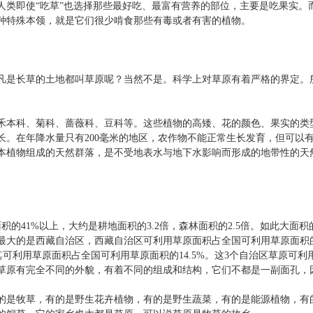
即使“吃草”也选择那些最好吃、最富有营养的部位，主要是吃果实。
种特殊本领，就是它们很少啃食那些有毒或者有害的植物。
是长草的土地都叫草原呢？当然不是。科学上对草原有着严格的界定。
。
本科、菊科、蔷薇科、豆科等。这些植物的高矮、花的颜色、果实的类
长。在年降水量只有200毫米的地区，农作物不能正常生长发育，但可以
本植物组成的天然群落，是不受地表水与地下水影响而形成的地带性的天
的41%以上，大约是耕地面积的3.2倍，森林面积的2.5倍。如此大面
大的是西藏自治区，西藏自治区可利用草原面积占全国可利用草原面积的
其可利用草原面积占全国可利用草原面积的14.5%。这3个自治区草原可
草原有完全不同的外貌，有着不同的组成和结构，它们不都是一副面孔，
是牧草，有的是野生花卉植物，有的是野生蔬菜，有的是能源植物，有