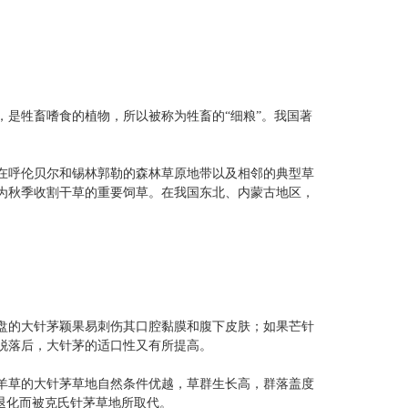
是牲畜嗜食的植物，所以被称为牲畜的“细粮”。我国著
在呼伦贝尔和锡林郭勒的森林草原地带以及相邻的典型草
为秋季收割干草的重要饲草。在我国东北、内蒙古地区，
盘的大针茅颖果易刺伤其口腔黏膜和腹下皮肤；如果芒针
脱落后，大针茅的适口性又有所提高。
羊草的大针茅草地自然条件优越，草群生长高，群落盖度
退化而被克氏针茅草地所取代。