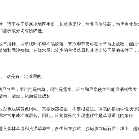
，适于在干燥寒冷地区生长，其草质柔软，营养价值较高，为优良牧草
和营养成分均有所降低。
草混种。冰草枝叶冬季不易脱落，寒冷季节仍可在冰草地上放牧，但由
植物和固沙植物。在降水量比较少的荒漠草原和其他比较干旱的条件下，
。”这是有一定道理的。
严冬里，羊吃的是枯草，喝的是雪水，冷冬和严寒使羊的能量消耗很大，
增肉、增重，从而健壮成长。
灰白色或淡黄色绢毛。其根状茎横走，不定根发达。冷蒿的植物学性状使
期常常形成冷蒿群落。因此，冷蒿群落的出现也往往是草原退化的象征。
入森林草原和荒漠草原中，多生长在沙质、沙砾质或砾石质土壤上，是