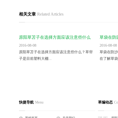
相关文章
Related Articles
原阳草苫子在选择方面应该注意些什么
草袋在防
2016-08-08
2016-08-08
原阳草苫子在选择方面应该注意些什么？草帘
草袋在防沙
子是目前塑料大棚...
在了解草袋吗
黑龙江：杨树穿“草绳马甲”防寒
大棚油桃
草编首页
关于我们
草编产
快捷导航
Menu
草编动态
Co
2016-08-08
2016-08-08
公司简介
企业文化
草支垫
近日，哈尔滨市民张经理来电反映，随着冬季
大棚 栽培
工程帘
的来临，哈市街头...
蜜甜有香气、
[08-08]