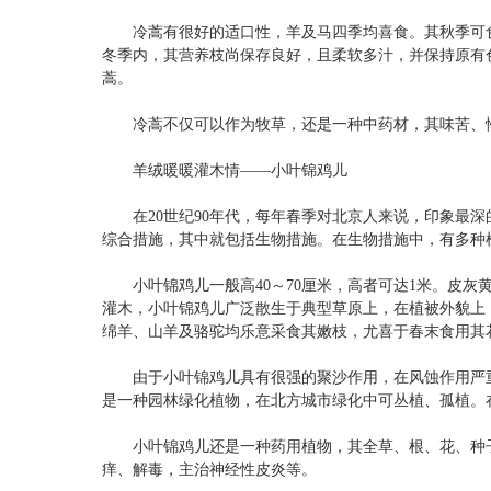
冷蒿有很好的适口性，羊及马四季均喜食。其秋季可食率
冬季内，其营养枝尚保存良好，且柔软多汁，并保持原有
蒿。
冷蒿不仅可以作为牧草，还是一种中药材，其味苦、性
羊绒暖暖灌木情——小叶锦鸡儿
在20世纪90年代，每年春季对北京人来说，印象最深
综合措施，其中就包括生物措施。在生物措施中，有多种
小叶锦鸡儿一般高40～70厘米，高者可达1米。皮灰黄
灌木，小叶锦鸡儿广泛散生于典型草原上，在植被外貌上
绵羊、山羊及骆驼均乐意采食其嫩枝，尤喜于春末食用其
由于小叶锦鸡儿具有很强的聚沙作用，在风蚀作用严重
是一种园林绿化植物，在北方城市绿化中可丛植、孤植。
小叶锦鸡儿还是一种药用植物，其全草、根、花、种子
痒、解毒，主治神经性皮炎等。