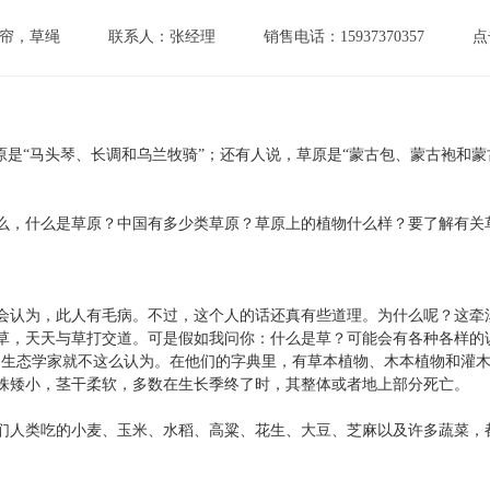
帘，草绳
联系人：张经理
销售电话：15937370357
点
是“马头琴、长调和乌兰牧骑”；还有人说，草原是“蒙古包、蒙古袍和蒙
，什么是草原？中国有多少类草原？草原上的植物什么样？要了解有关
为，此人有毛病。不过，这个人的话还真有些道理。为什么呢？这牵涉
草，天天与草打交道。可是假如我问你：什么是草？可能会有各种各样的
物生态学家就不这么认为。在他们的字典里，有草本植物、木本植物和灌
株矮小，茎干柔软，多数在生长季终了时，其整体或者地上部分死亡。
类吃的小麦、玉米、水稻、高粱、花生、大豆、芝麻以及许多蔬菜，都