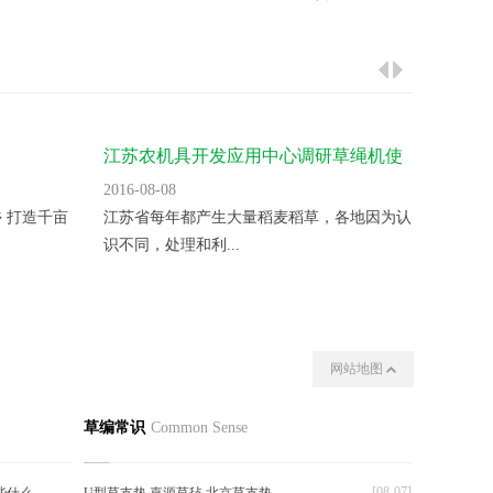
江苏农机具开发应用中心调研草绳机使
突发火
用
2016-08-08
2016-08
 打造千亩
江苏省每年都产生大量稻麦稻草，各地因为认
今天上
识不同，处理和利...
十万的货
网站地图
我们
其他
草编常识
Common Sense
[08-07]