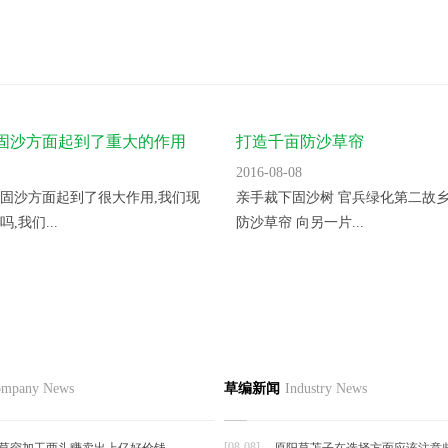
固沙方面起到了重大的作用
打造千亩防沙草帘
2016-08-08
固沙方面起到了很大作用,我们现
亲手裁下固沙树 官兵绿化第二故乡
,我们...
防沙草帘 向另一片...
如何利用草帘缩短休眠期
品
草编资讯
草编知识
联系
mpany News
草编新闻
Industry News
草编动态
 油桃上市早、耐贮运、清脆可口、
草编新闻
富含...
[08-08]