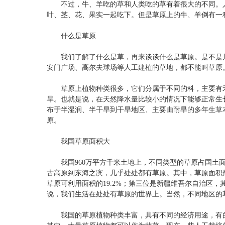
不过，牛、羊吃的草和人类吃的草有着很大的不同。人类
叶、茎、花、果实一起吃下。但是草原上的牛、羊倒有一
什么是草原
我们了解了什么是草，再来谈谈什么是草原。是不是凡
安门广场、高尔夫球场等人工建植的草地，都不能叫草原
草原上植物种类很多，它们分属于不同的科，主要有禾
旱。也就是说，在天然降水量比较小的情况下能够正常生
布于半湿润、半干旱到干旱地区、主要由耐旱的多年生草
原。
我国草原面积大
我国960万平方千米土地上，不同类型的草原占国土面积
古高原到东海之滨，几乎处处都有草原。其中，草原面积最
草原可利用面积的19.2%；第三位是新疆维吾尔自治区，
说，我们生活在处处有草原的世界上。当然，不同地区的
我国的草原植物种类丰富，具有不同的经济用途，有的