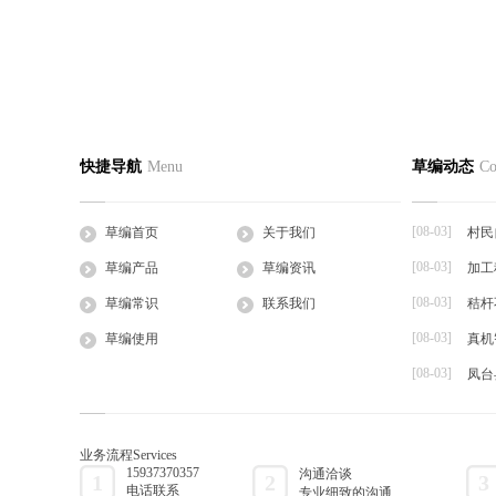
河蟹的十二种草绳捕捞方法介绍
苗木包装
草编首页
关于我们
草编产
快捷导航
Menu
草编动态
Co
2016-07-31
2016-07-31
公司简介
企业文化
草支垫
一、河蟹起捕 秋同起，蟹脚痒，这时河蟹将
苗木包装运
工程帘
开始从淡水爬向海区...
包装好。大苗
[08-03]
草编首页
关于我们
村民
草棒
[08-03]
草编产品
草编资讯
加工
大棚草
[08-03]
草袋
草编常识
联系我们
秸杆
草绳
[08-03]
草编使用
真机
草片
[08-03]
凤台
草把子
业务流程
Services
15937370357
沟通洽谈
1
2
3
电话联系
专业细致的沟通