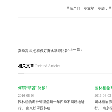
草编产品：草支垫，草袋，草
上一篇：
夏季高温,怎样做好畜禽草帘防暑?
相关文章
Related Articles
何谓“草苫”储粮?
园林植物
2016-08-03
2016-08-03
园林植物养护管理必须一年四季不间断地进
园林植物养
行。 南京松翠园林建...
行。 南京松