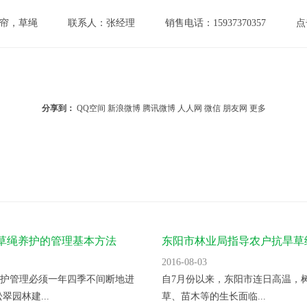
帘，草绳
联系人：张经理
销售电话：15937370357
点
分享到：
QQ空间
新浪微博
腾讯微博
人人网
微信
朋友网
更多
草绳养护的管理基本方法
东阳市林业局指导农户抗旱草
2016-08-03
护管理必须一年四季不间断地进
自7月份以来，东阳市连日高温，
翠园林建...
草、苗木等的生长面临...