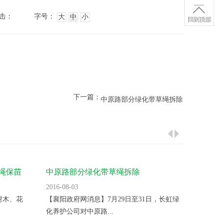
击：
字号：
大
中
小
下一篇：
中原路部分绿化带草绳拆除
绳保苗
中原路部分绿化带草绳拆除
番茄草
2016-08-03
2016-08
树木、花
【襄阳政府网消息】7月29日至31日，长虹绿
1、番
化养护公司对中原路...
喜温蔬菜