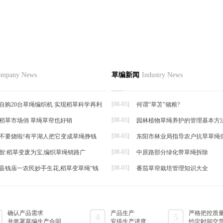
运输应注意的草绳捆绑细节
品
草编资讯
草编知识
联系
mpany News
草编新闻
Industry News
草编动态
输应注意什么问题？远运苗木必须
草编新闻
50株...
[08-03]
自购20台草绳编织机 实现稻草科学再利
何谓“草苫”储粮?
[08-03]
稻草市场俏 草绳草帘也好销
园林植物草绳养护的管理基本方
帘
[08-03]
不要烧啦!有平湖人把它变成草绳挣钱
东阳市林业局指导农户抗旱草绳
[08-03]
智:稻草变废为宝,编织草绳销路广
中原路部分绿化带草绳拆除
[08-03]
县钱庙一农民妙手生花,稻草变草绳“钱
番茄草帘栽培管理知识大全
确认产品需求
产品生产
严格把控质
4
5
并签署草编生产合同
安排生产进度
约定时间交