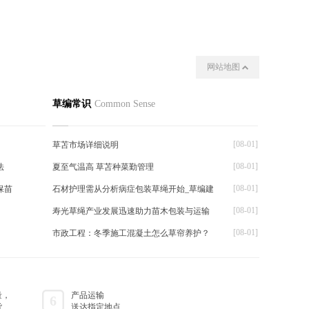
网站地图
我们
其他
草编常识
Common Sense
[08-01]
草苫市场详细说明
[08-01]
法
夏至气温高 草苫种菜勤管理
[08-01]
保苗
石材护理需从分析病症包装草绳开始_草编建
[08-01]
寿光草绳产业发展迅速助力苗木包装与运输
[08-01]
市政工程：冬季施工混凝土怎么草帘养护？
量，
产品运输
6
货
送达指定地点