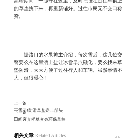
高峰期间，干脆守在这里，及时把挂在过往车辆上
的草垫拽下来，再重新铺好。过往市民无不交口称
赞。
	据路口的水果摊主介绍，每次雪后，这几位交
警要么在这里洒上盐让冰雪早点融化，要么找来草
垫防滑，大大方便了过往行人和车辆。虽然事情不
大，但很暖心！
上一篇：
下雪了!防滑草垫送上船头
下一篇：
田间废弃稻草变身环保草棒
相关文章
Related Articles