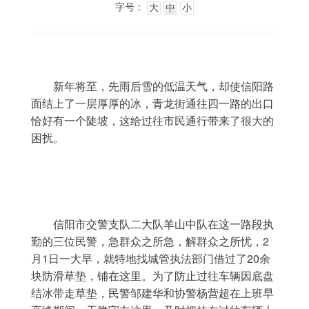
字号：
大
中
小
	新年将至，先雨后雪的低温天气，却使信阳路
面结上了一层厚厚的冰，青龙街通往四一路的出口
恰好有一个陡坡，这给过往市民通行带来了很大的
困扰。
	信阳市交警支队二大队羊山中队在这一路段执
勤的三位民警，急群众之所急，解群众之所忧，2
月1日一大早，就特地找城管执法部门借过了20余
块防滑草垫，铺在这里。为了防止过往车辆因底盘
结冰带走草垫，民警邹建华和协警杨营超在上班早