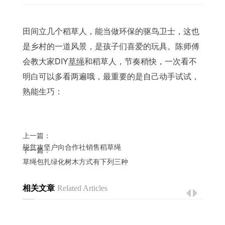
田间立几个稻草人，能当做环保的驱鸟卫士，这也
是乡村的一道风景，是孩子们喜爱的玩具。陈师傅
会教大家DIY
草绳
和稻草人，节奏稍快，一次看不
明白可以多看两遍哦，最重要的是自己动手试试，
熟能生巧：
上一篇：
脱贫攻坚户向合作社销售稻草绳
下一篇：
草绳包扎绿化树木方式有下列三种
相关文章
Related Articles