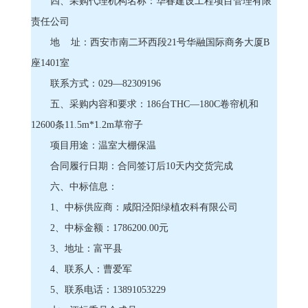
四、采购代理机构名称：华春建设工程项目管理有限
责任公司
地 址：西安市南二环西段21号华融国际商务大厦B
座1401室
联系方式：029―82309196
五、采购内容和要求：186台THC―180C卷帘机和
12600条11.5m*1.2m草帘子
项目用途：温室大棚保温
合同履行日期：合同签订后10天内交货完成
六、中标信息：
1、中标供应商：咸阳泾阳绿植农科有限公司
2、中标金额：1786200.00元
3、地址：富平县
4、联系人：曹爱军
5、联系电话：13891053229