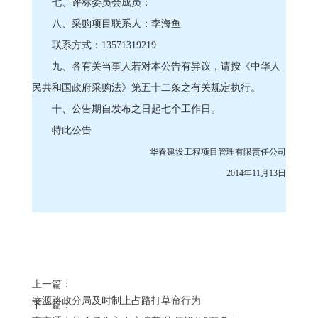
七、评标委员会成员：
八、采购项目联系人：李海鱼
联系方式：13571319219
九、各有关当事人若对本公告有异议，请按《中华人
民共和国政府采购法》第五十二条之有关规定执行。
十、公告期自发布之日起七个工作日。
特此公告
华春建设工程项目管理有限责任公司
2014年11月13日
上一篇：
凌源路政分局及时制止占路打草帘行为
下一篇：