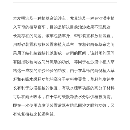
本发明涉及一种植
草帘
治沙车，尤其涉及一种在沙漠中植
入
草帘
的植草帘车，目的是解决目前治沙效果不理想这一
长期存在的问题。该车包括车身、犁砂装置和放捆装置，
用犁砂装置和放捆装置来植入草帘，在相邻两条草帘之间
采用了结扎装置结扎以形成一封闭的区间，该封闭的区间
有阻挡砂粒向区间外流动的功效，等同于在沙漠中植入草
格这一成功的治沙经验的功效，由于在草帘的两侧植入草
籽和有吸水缓释功能的高分子材料并覆盖，草籽的发芽生
长有利于沙漠植被的恢复，有吸水缓释功能的高分子材料
可以在雨天吸水，在干旱时缓慢释放水分以供植被所需。
即在一次使用该发明装置后既有防风固沙之眼前功效，又
有恢复植被之长远利益。