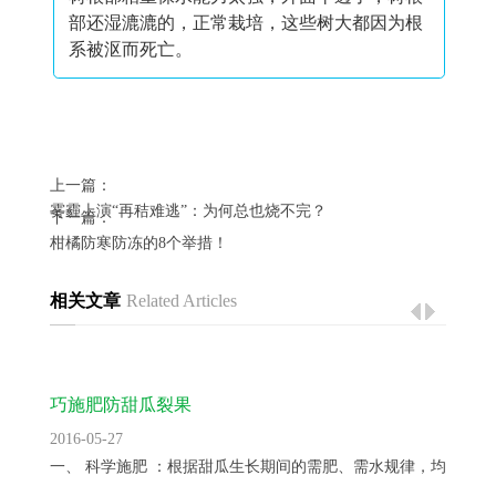
部还湿漉漉的，正常栽培，这些树大都因为根
系被沤而死亡。
上一篇：
雾霾上演“再秸难逃”：为何总也烧不完？
下一篇：
柑橘防寒防冻的8个举措！
相关文章
Related Articles
巧施肥防甜瓜裂果
2016-05-27
一、 科学施肥 ：根据甜瓜生长期间的需肥、需水规律，均衡供...