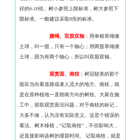
径的
6-10
倍。树小参照上限标准，树大参照下
限标准。一般建议采取
8
倍的标准。
腰绳、双股双轴
：用单根草绳缠
土球，叫一股，只有一个轴心；用两股草绳缠
土球，因为有两个轴心，所以叫双股双轴。
观赏面、南枝
：树冠较美的那个
面应当向着道路或者人流大的地方。南枝，就
是在原种植地一直朝南方向的树枝。
大家在施
工中，留取观赏面没问题，对于南枝的标记，
大多不做，认为没有实际意义。这是个错误的
看法。树木移植，“记取南枝”，不但影响大，
还直接影响该树的缓苗时间。
记取南枝，就是