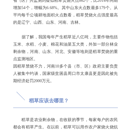
省（区）共监测到疑似稻草焚烧火点862个，比2014年同期
增加54个，增幅为6.68%。其中山东火点数最多179个。从
平均每千公顷耕地面积火点数看，稻草焚烧火点强度最高
的是辽宁、山西、山东、河南、吉林。
据了解，
我国每年产生稻草近八亿吨，主要作物包括
玉米、水稻、小麦、棉花和油菜五大类，外加一部分林业
剩余物，河南、山东、河北、安徽等地则是稻草焚烧的重
点监测地区。
因稻草禁烧不力，河南10多个县（市、区）政府主要负责
人被集中约谈，国家级贫困县周口市太康县更是因此被先
期经济处罚2000万元。
稻草应该去哪里？
稻草是农业剩余物，在收获的季节，每家每户的农民
都会有稻草产生。在以前，稻草可以用作农户家烧火烧炕