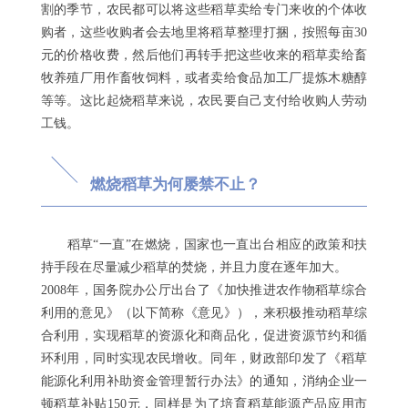
割的季节，农民都可以将这些稻草卖给专门来收的个体收
购者，这些收购者会去地里将稻草整理打捆，按照每亩30
元的价格收费，然后他们再转手把这些收来的稻草卖给畜
牧养殖厂用作畜牧饲料，或者卖给食品加工厂提炼木糖醇
等等。这比起烧稻草来说，农民要自己支付给收购人劳动
工钱。
燃烧稻草为何屡禁不止？
稻草“一直”在燃烧，国家也一直出台相应的政策和扶
持手段在尽量减少稻草的焚烧，并且力度在逐年加大。
2008年，国务院办公厅出台了《加快推进农作物稻草综合
利用的意见》（以下简称《意见》），来积极推动稻草综
合利用，实现稻草的资源化和商品化，促进资源节约和循
环利用，同时实现农民增收。同年，财政部印发了《稻草
能源化利用补助资金管理暂行办法》的通知，消纳企业一
顿稻草补贴150元，同样是为了培育稻草能源产品应用市