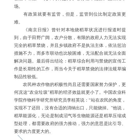
场。
有政策就要有监管，但是，监管到位比制定政策更
难。
《南京日报》曾针对本地烧稻草状况进行报道时提
到，由于田野广阔，农户分散，有限的政府人力无法实现
完全的稻草禁烧，并且乡镇政府不是执法主体，依法惩治
措施不力，而多市联动也比较困难，无法配合就无法全面
解决问题。最后得出结论：稻草综合利用与禁烧的宣传工
作是长期性的工作，而当今关于稻草禁烧的法律法规草编
制品性较低。
农民种农作物的积极性尚且还需要国家努力保护，更
何况这“农业垃圾”稻草的经济效益就更小了。中国农业科
学院作物科学研究所研究员李桂英说：“站在农民的角度，
实现不了还田，没有合适的消纳出口，只能烧掉。”他说，
稻草能源化，无论是制成沼气等生物能源还是稻草压缩成
型处理，都需要政府的强力推动，强力的意思是比引导、
要求的力度更大的。