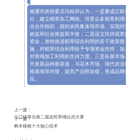
南通市政协委员马桂祥认为，一是要成立联合
社，建立稻草加工网络。培育众多稻草利用专
业合作组织，组织农民集体闯市场，实现经济
效益和社会效益双丰收；二是设立扶持或奖励
资金，加快推进稻草综合利用的若干政策措
施，对稻草综合利用给予专项资金扶持，加大
对草绳加工利用的支持力度。三是拓展市场，
开发新品种新渠道，与花木市场、现代农业种
植基地等对接，提高产品附加值，形成品牌效
应。
上一篇：
三口镇举办第二届农民草绳比武大赛
下一篇：
树木移植十大核心技术