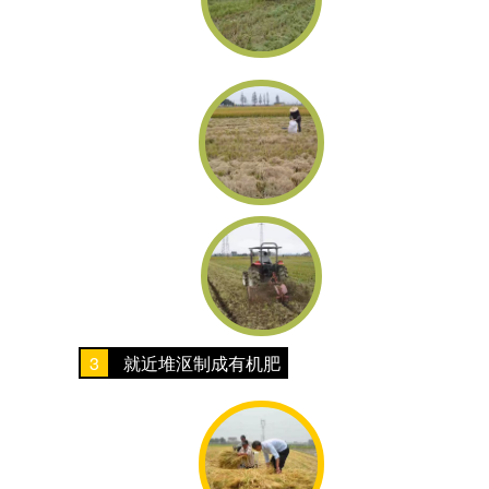
3
就近堆沤制成有机肥