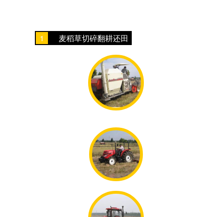
1
麦稻草切碎翻耕还田