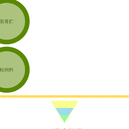
装青贮
粒饲料