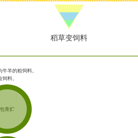
稻草变饲料
为牛羊的粗饲料。
粒饲料。
打包青贮