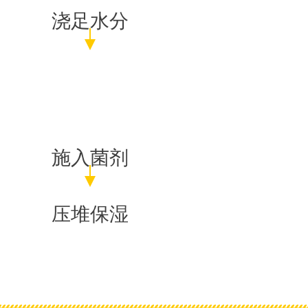
浇足水分
施入菌剂
压堆保湿