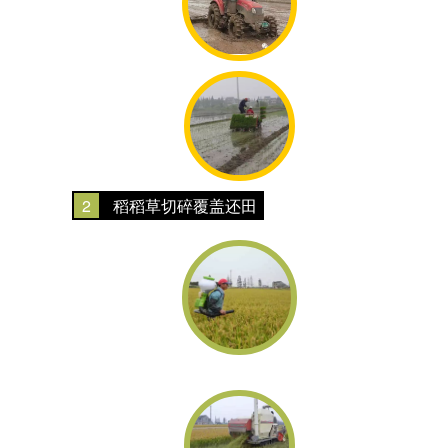
2
稻稻草切碎覆盖还田