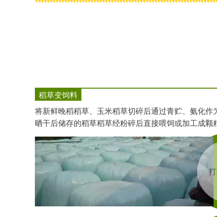
稻草变饲料
将新鲜晚稻稻草、玉米稻草切碎后通过青贮、氨化作
晒干后储存的稻草稻草经粉碎后直接喂饲或加工成颗