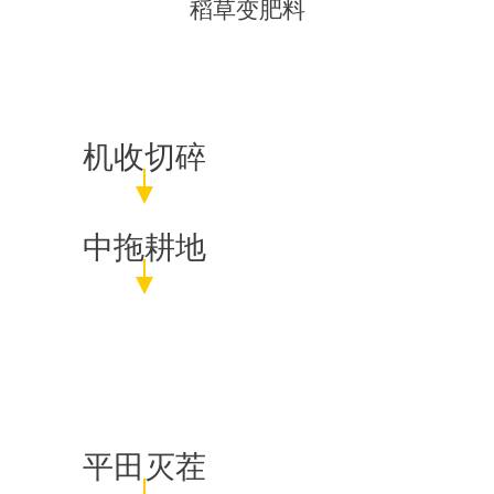
稻草变肥料
机收切碎
中拖耕地
平田灭茬