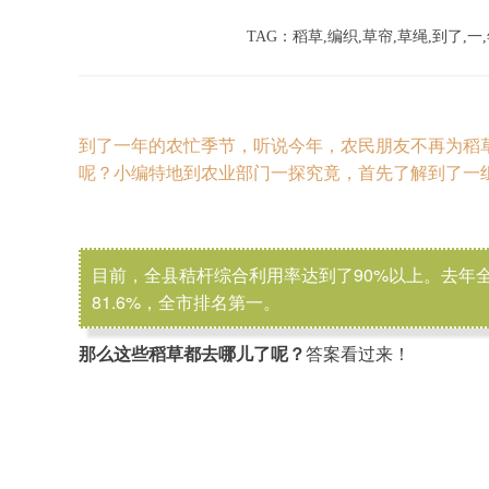
TAG：稻草,编织,草帘,草绳,到了,一,
到了一年的农忙季节，听说今年，农民朋友不再为稻
呢？小编特地到农业部门一探究竟，首先了解到了一
目前，全县秸杆综合利用率达到了90%以上。去年全
81.6%，全市排名第一。
那么这些稻草都去哪儿了呢？
答案看过来！