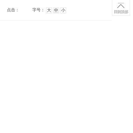
点击：
字号：
大
中
小