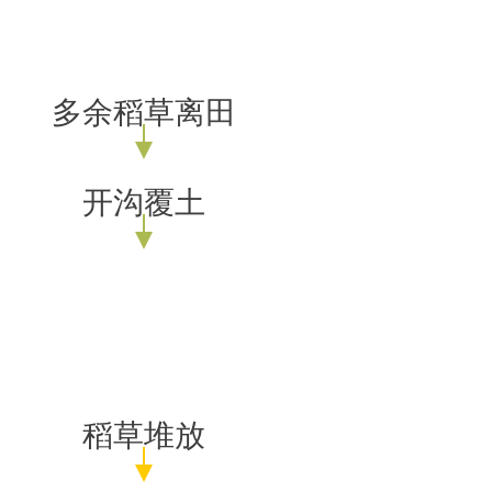
多余稻草离田
开沟覆土
稻草堆放