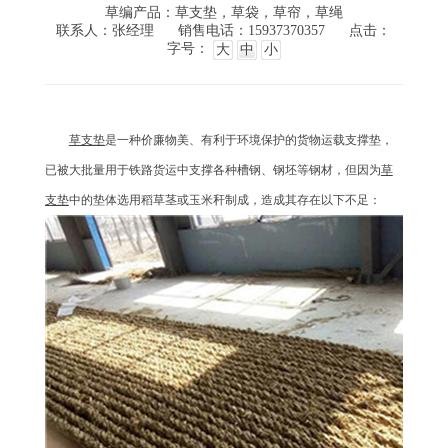
草编产品：草支垫，草袋，草帘，草绳
联系人：张经理
销售电话：15937370357
点击：
字号：
大
中
小
草支垫
是一种价廉物美、有利于环境保护的货物运载支撑垫，
已被大批量用于铁路货运中支撑各种槽钢、钢坯等钢材，但因为
草
支垫
中的垫体选用稻草茎或玉米秆制成，造成其存在以下不足：