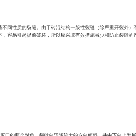
些不同性质的裂缝。由于砖混结构一般性裂缝（除严重开裂外）
下，容易引起提前破坏，所以应采取有效措施减少和防止裂缝的
过窗口的两个对角，裂缝向沉降较大的方向倾斜，并由下向上发