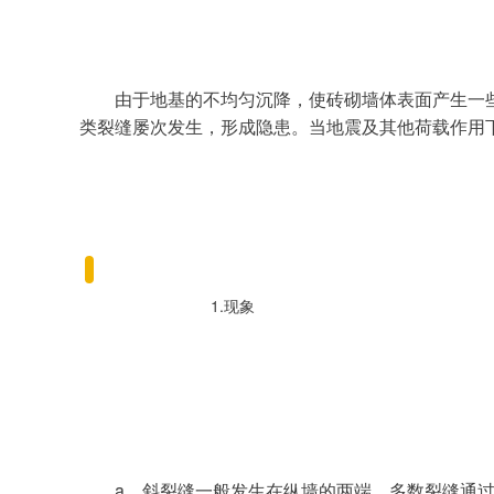
由于地基的不均匀沉降，使砖砌墙体表面产生一
类裂缝屡次发生，形成隐患。当地震及其他荷载作用
1.现象
a、斜裂缝一般发生在纵墙的两端，多数裂缝通