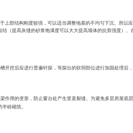
由于上部结构刚度较强，可以适当调整地基的不均匀下沉。所以
粘结（提高灰缝的砂浆饱满度可以大大提高墙体的抗剪强度）。
基槽开挖后应进行普遍钎探，等探出的软弱部位进行加固处理后
反梁作用的变形，防止窗台处产生竖直裂缝。为避免多层房屋底
的半砖砌筑。