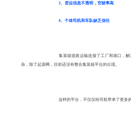
3、货运信息不透明，空驶率高
4、个体司机和车队缺乏信任
				集装箱道路运输连接了工厂和港口，解决了物流行业的“最后一公里”问题。起源网正是整合集装箱市场，将资源融合在一起。集装箱运输具有唯一性，专业要求高，流程复
杂，除了起源网，目前还没有整合集装箱平台的出现。
				这样的平台，不仅仅给司机带来