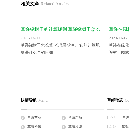
相关文章
Related Articles
草绳绕树干的计算规则 草绳绕树干怎么
草绳在园
算
2021-12-09
2020-11-17
草绳绕树干怎么算 考虑周期性。 它的计算规
草绳在绿化
则是什么？如只知...
资材，园林资
草帘厂家带你了解温室蔬菜棚过冬的注
条形草支
草编首页
关于我们
草绳产
意事项
快捷导航
Menu
草绳动态
Co
2020-11-17
2020-11-17
公司简介
企业文化
草支垫
日光温室蔬菜在越冬时期，各种灾害性天气较
条形草支垫
工程帘
多，不利的气候条...
支垫，该复合
[12-09]
草编首页
草编产品
草绳
草棒
[11-17]
草编资讯
草编常识
草绳
大棚草