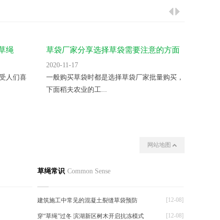
草绳
草袋厂家分享选择草袋需要注意的方面
草袋厂
护，举
2020-11-17
2020-11
受人们喜
一般购买草袋时都是选择草袋厂家批量购买，
随着近
下面稻夫农业的工...
安全带来
网站地图
我们
其他
草绳常识
Common Sense
[12-08]
建筑施工中常见的混凝土裂缝草袋预防
[12-08]
穿“草绳”过冬 滨湖新区树木开启抗冻模式