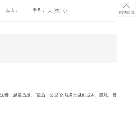
点击：
字号：
大
中
小