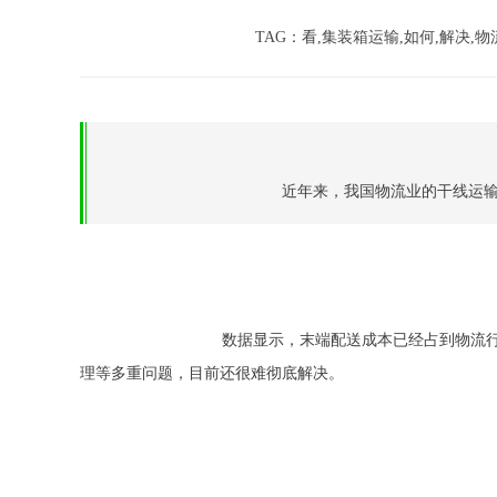
TAG：看,集装箱运输,如何,解决,物
					近年来，我国物流业的
				数据显示，末端配送成本已经占到物流行业总成本的30%以上，大量的社会资源消耗在“最后一公里”。配送难、配送贵，越发凸显。“最后一公里”的服务涉及到成本、隐私、管
理等多重问题，目前还很难彻底解决。