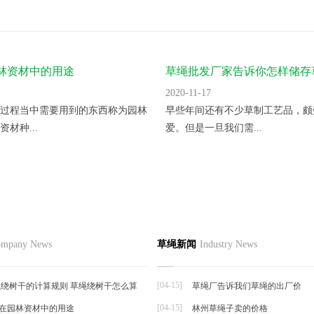
林资材中的用途
草绳批发厂家告诉你怎样储存
2020-11-17
过程当中需要用到的东西称为园林
早些年间还有不少草制工艺品，颇
材种...
爱。但是一旦我们需...
垫的使用方法及注意事项
品
草编资讯
草编知识
联系
mpany News
草绳新闻
Industry News
草编动态
是一种关系到运送钢卷用的复合型
草编新闻
型支...
[04-15]
绕树干的计算规则 草绳绕树干怎么算
草绳厂告诉我们草绳的出厂价
[04-15]
在园林资材中的用途
林州草绳子卖的价格
帘