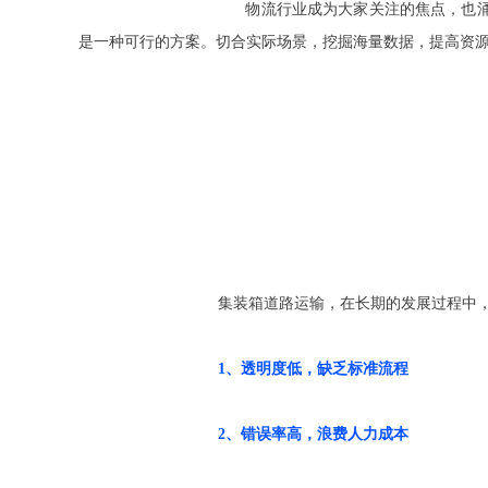
				      物流行业成为大家关注的焦点，也涌现出了各路英雄，涉及海运、空运、陆运，而且他们都在致力于解决最后一公里的问题。以集装箱道路运输链条各环节为切入点，也
是一种可行的方案。切合实际场景，挖掘海量数据，提高资
				集装箱道路运输，在长期的发展过程
1、透明度低，缺乏标准流程
2、错误率高，浪费人力成本