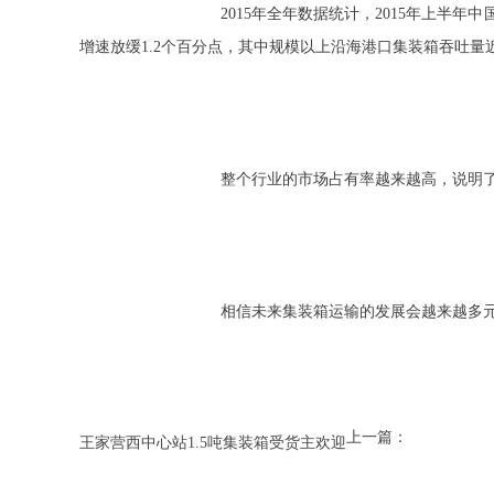
				2015年全年数据统计，2015年上半年中国港口集装箱吞吐量继续保持温和增长，但增速略有回落。前11月，全国规模以上港口完成集装箱吞吐量超1.8亿TEU，同比增长6.1%，
增速放缓1.2个百分点，其中规模以上沿海港口集装箱吞吐量近1.
				整个行业的市场占有率越来越高，
				相信未来集装箱运输的发展会越
上一篇：
王家营西中心站1.5吨集装箱受货主欢迎