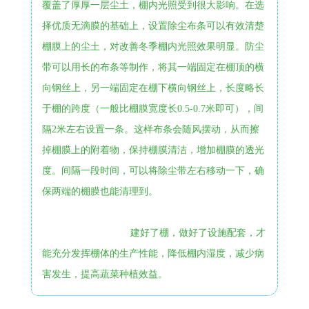
覆盖了厚厚一层尘土，棚内光照受到很大影响。在选
择优质无滴膜的基础上，设置除尘布条可以有效清楚
棚膜上的尘土，对改善冬季棚内光照效果明显。防尘
带可以用长的布条等制作，将其一端固定在棚顶的横
向钢丝上，另一端固定在棚下横向钢丝上，长度略长
于棚的跨度（一般比棚膜宽度长0.5-0.7米即可），间
隔2米左右设置一条。这样布条会随风摆动，从而擦
掉棚膜上的附着物，保持棚膜清洁，增加棚膜的透光
度。间隔一段时间，可以将除尘带左右移动一下，确
保两端的棚膜也能清理到。
建好了棚，做好了设施配套，才
能充分发挥棚体的生产性能，降低棚内湿度，减少病
害发生，提高蔬菜种植效益。