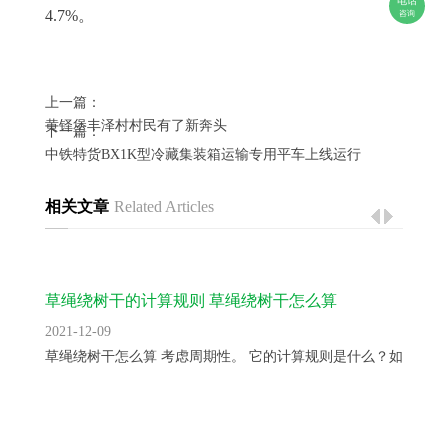
电话
4.7%。
咨询
上一篇：
黄铎堡丰泽村村民有了新奔头
下一篇：
中铁特货BX1K型冷藏集装箱运输专用平车上线运行
相关文章
Related Articles
草绳绕树干的计算规则 草绳绕树干怎么算
2021-12-09
草绳绕树干怎么算 考虑周期性。 它的计算规则是什么？如只知...