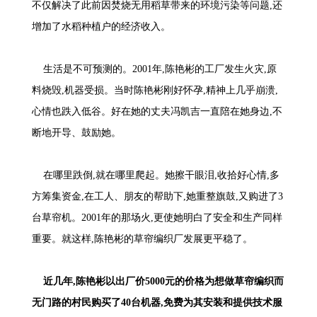
不仅解决了此前因焚烧无用稻草带来的环境污染等问题,还
增加了水稻种植户的经济收入。
生活是不可预测的。2001年,陈艳彬的工厂发生火灾,原
料烧毁,机器受损。当时陈艳彬刚好怀孕,精神上几乎崩溃,
心情也跌入低谷。好在她的丈夫冯凯吉一直陪在她身边,不
断地开导、鼓励她。
在哪里跌倒,就在哪里爬起。她擦干眼泪,收拾好心情,多
方筹集资金,在工人、朋友的帮助下,她重整旗鼓,又购进了3
台草帘机。2001年的那场火,更使她明白了安全和生产同样
重要。就这样,陈艳彬的草帘编织厂发展更平稳了。
近几年,陈艳彬以出厂价5000元的价格为想做草帘编织而
无门路的村民购买了40台机器,免费为其安装和提供技术服