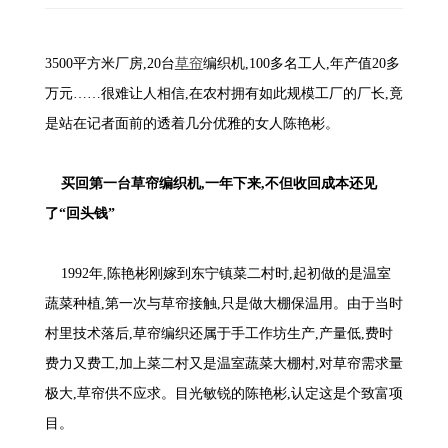
3500平方米厂房,20台
草帘
编织机,100多名工人,年产值20多
万元……很难让人相信,在农村拥有如此规模工厂的厂长,竟
是站在记者面前的透着几分优雅的女人陈艳彬。
买回第一台草帘编织机,一年下来,不但收回成本还见
了“回头钱”
1992年,陈艳彬刚嫁到东宁镇菜二村时,起初做的是温室
蔬菜种植,第一次与草帘接触,只是做大棚保温用。由于当时
村里技术落后,草帘编织还属于手工作坊生产,产量低,费时
费力又费工,加上菜二村又是温室蔬菜大棚村,对草帘需求量
极大,草帘供不应求。目光敏锐的陈艳彬,认定这是个致富项
目。