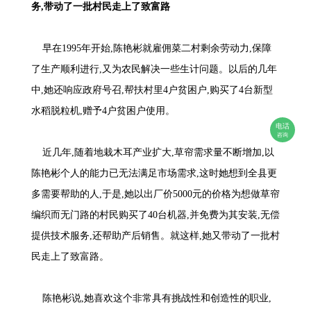
务,带动了一批村民走上了致富路
早在1995年开始,陈艳彬就雇佣菜二村剩余劳动力,保障
了生产顺利进行,又为农民解决一些生计问题。以后的几年
中,她还响应政府号召,帮扶村里4户贫困户,购买了4台新型
水稻脱粒机,赠予4户贫困户使用。
电话
咨询
近几年,随着地栽木耳产业扩大,草帘需求量不断增加,以
陈艳彬个人的能力已无法满足市场需求,这时她想到全县更
多需要帮助的人,于是,她以出厂价5000元的价格为想做草帘
编织而无门路的村民购买了40台机器,并免费为其安装,无偿
提供技术服务,还帮助产后销售。就这样,她又带动了一批村
民走上了致富路。
陈艳彬说,她喜欢这个非常具有挑战性和创造性的职业,