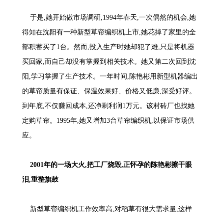
于是,她开始做市场调研,1994年春天,一次偶然的机会,她
得知在沈阳有一种新型草帘编织机上市,她花掉了家里的全
部积蓄买了1台。然而,投入生产时她却犯了难,只是将机器
买回家,而自己却没有掌握到相关技术。她又第二次回到沈
阳,学习掌握了生产技术。一年时间,陈艳彬用新型机器编出
的草帘质量有保证、保温效果好、价格又低廉,深受好评。
到年底,不仅赚回成本,还净剩利润1万元。该村砖厂也找她
定购草帘。1995年,她又增加3台草帘编织机,以保证市场供
应。
2001年的一场大火,把工厂烧毁,正怀孕的陈艳彬擦干眼
泪,重整旗鼓
新型草帘编织机工作效率高,对稻草有很大需求量,这样