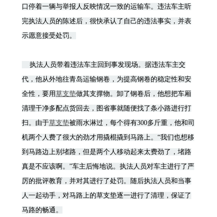
口停着一辆与举报人反映情况一致的运输车。违法车主听
完执法人员的陈述后，很快承认了自己的违法事实，并表
示愿意接受处罚。
执法人员带着违法车主回到事发现场。据违法车主交
代，他从外地往青岛运输钢卷，为提高钢卷的稳定性和安
全性，要用
草支垫
做其支撑物。卸了钢卷后，他想把车厢
清理干净多配点货回去，图省事就随便找了条小路进行打
扫。由于
草支垫
被雨水淋过，每个得有300多斤重，他和司
机两个人费了很大的劲才用撬棍撬到马路上。“我们也想移
到马路边上别堵路，但是两个人移动起来太费劲了，堵路
真是不应该啊。”车主后悔地说。执法人员对车主进行了严
厉的批评教育，并对其进行了处罚。随后执法人员和当事
人一起动手，对马路上的草支垫逐一进行了清理，保证了
马路的畅通。