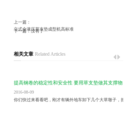
上一篇：
立式全液压草支垫成型机高标准
下一篇：没有了
相关文章
Related Articles
提高钢卷的稳定性和安全性 要用草支垫做其支撑物
2016-08-09
你们快过来看看吧，刚才有辆外地车卸下几个大草墩子，把路都..