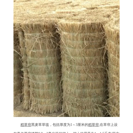
稻草帘
黑麦草草毯，包括厚度为1～3厘米的
稻草帘
;在草帘上设