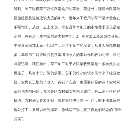
解到，除了温棚草帘及铁路运输用的草墩、草垫外，随着市政基础
设施建设及道路建设力度的加大，近年来工程用小草帘需求量也在
不断增长。从这一点上来说，平安县草帘加工的市场需求应该是稳
定的，并有进一步增长的潜力和空间。2、草帘加工经济效益分析。
平安县草帘加工始于1993年，经过十多年的发展，从业人员越来越
多，草帘加工对农民脱贫致富增加收入的带动作用较为明显。通过
调查访谈，我们看出，草帘加工对于农民增收致富是一条有效的发
展路子，具有十分广阔的前景。它不仅给小峡镇农民带来了经济效
益，农民真正增加了收入，得到了实惠，更重要的是解决了农村剩
余劳动力的问题，尤其是给农村妇女带来了农忙、务工两不误的好
机遇。农村妇女在农闲时，就在本村进行副业生产，即不用离家去
远处打工，又可以做到顾家、挣钱两不误，真正像她们所说的“两全
其美”。