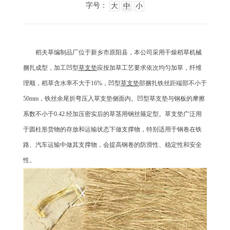
字号：
大
中
小
稻夫草编制品厂位于新乡市原阳县，本公司采用干燥稻草机械
捆扎成型，加工凹型
草支垫
应按加草工艺要求依次均匀加草，纤维
理顺，稻草含水率不大于16%，凹型
草支垫
部捆扎铁丝距端部不小于
50mm，铁丝余尾折弯压入草支垫侧面内。凹型草支垫与钢板的摩擦
系数不小于0.42.经加压密实后的草茎用钢丝箍定型。草支垫广泛用
于圆柱形货物的存放和运输状态下做支撑物，特别适用于钢卷在铁
路、汽车运输中做其支撑物，会提高钢卷的防滑性、稳定性和安全
性。