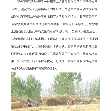
稻夫
草帘
新型公开了一种用于城镇硬质驳岸带的生态
草帘
修复
装置，包括安装于驳岸挡墙上的集水槽、生态草帘及自动抽水装置;
所述生态草帘贴合悬挂于集水槽下方的驳岸挡墙上，其下部高于河
道常水位;所述集水槽底部紧邻挡墙的一侧均匀开设有槽孔，集水槽
汇集的雨水从槽孔中滴入生态草帘内;缺水时，自动抽水装置启动，
将河道里的水抽入集水槽，实现草帘自动灌溉;同时草的生长可不断
吸收河水中的养分，起到净化河水的目的。稻夫草帘新型兼具缓解
面源污染与美化环境的功能，不需要额外的工程措施，具有价格低
廉、安装方便、易于维护等优点，可作为一种岸带修复技术与其他
技术联合使用来进行面源污染阻控。