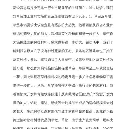
新经营思路是决定这一行业市场前景的关键所在。通过访谈，我们
对草帘加工业的市场前景及经济效益有以下认识。1、草帘及草墩、
草垫市场需求比较稳定且有逐步扩大趋势。随着西部及我省农业种
植结构调整力度的加大，温棚蔬菜的种植面积进一步扩大，草帘作
为温棚蔬菜的保暖材料，需求也将进一步扩大。在访谈中，我们了
解到我省原来几乎没有种过蔬菜的玉树、果洛地区近几年也开始了
蔬菜种植，并从小峡镇购买了大量草帘。如果这些地区蔬菜种植效
益可观，那么作为易耗品的温棚保暖草帘，每隔两至三年就要更新
一茬，因此温棚蔬菜种植规模的稳定及进一步扩大必将带动草帘需
求进一步扩大。草墩、草垫能够作为铁路运输行业的包装材料。随
着西部大开发和青藏铁路的通车及青藏两省区能源矿产资源开发力
度的加大，铝锭、铅锭、钢锭等金属成品半成品的运输规模将会越
来越大，生态保护及森林限伐导致木材价格越来越高，因此作为铁
路运输衬垫材料替代品的草墩、草垫，由于生产较为简单，用料比
较便宜，价格成本较低，需求量也呈上升态势。在访谈中，我们了