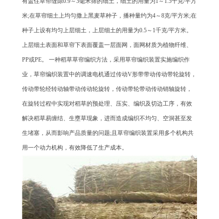
有盖住草帘缝隙0.9～3毫米筛的细土，细土的用量为1～1.5千克/平方
米;在草帘细土上均匀撒上黑麦草种子，播种量约为4～8克/平方米;在
种子上设有均匀上层细土，上层细土的用量为0.5～1千克/平方米。
上层细土表面和草帘下表面覆盖一层面网，面网材质为植物纤维、
PP或PE。 一种稻草草帘编织方法，采用草帘编织装置实施编织作
业，草帘编织装置中的调速电机通过传动V形带带动传动带轮旋转，
传动带轮经转动轴带动传动轮旋转，传动带轮带动传动销轴旋转，
在旋转过程中实现对稻草的预处理、压实、编织及切边工序，有效
解决稻草易缠结、生壅草现象，进而造成编织不均匀、空洞甚至发
生堵塞，从而影响产品质量的问题;且草帘编织装置采用多个机构共
用一个动力机构，有效降低了生产成本。