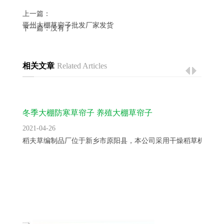
上一篇：
晋州大棚草帘子批发厂家发货
下一篇：没有了
相关文章
Related Articles
冬季大棚防寒草帘子 养殖大棚草帘子
2021-04-26
稻夫草编制品厂位于新乡市原阳县，本公司采用干燥稻草机械捆..