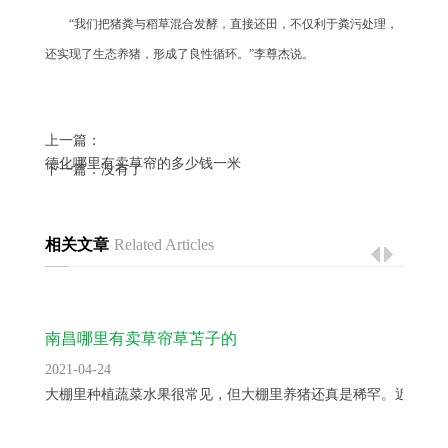
“我们把猪粪与稻草混合发酵，直接还田，不仅利于粪污处理，
还实现了生态养猪，形成了良性循环。”李尊杰说。
上一篇：
德化哪里有卖草帘的多少钱一米
下一篇：没有了
相关文章
Related Articles
南昌哪里有卖草帘草苫子的
2021-04-24
大棚里种植蔬菜水果很常见，但大棚里养猪还真是稀罕。近日，..