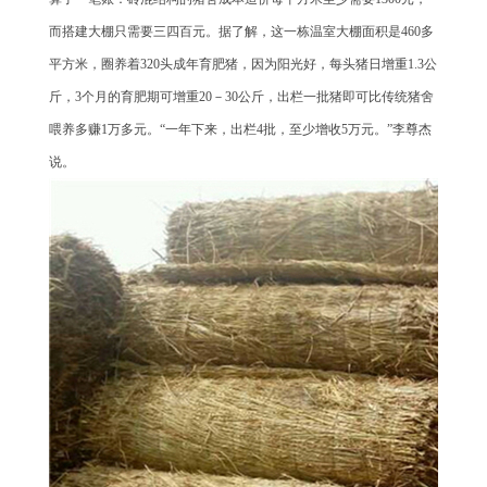
而搭建大棚只需要三四百元。据了解，这一栋温室大棚面积是460多
平方米，圈养着320头成年育肥猪，因为阳光好，每头猪日增重1.3公
斤，3个月的育肥期可增重20－30公斤，出栏一批猪即可比传统猪舍
喂养多赚1万多元。“一年下来，出栏4批，至少增收5万元。”李尊杰
说。