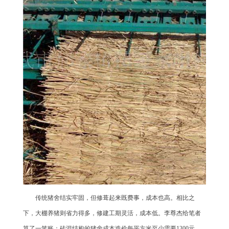
传统猪舍结实牢固，但修葺起来既费事，成本也高。相比之
下，大棚养猪则省力得多，修建工期灵活，成本低。李尊杰给笔者
算了一笔账：砖混结构的猪舍成本造价每平方米至少需要1300元，