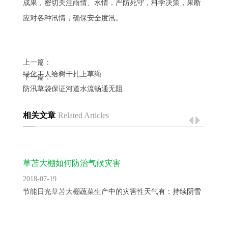
成果，密切关注雨情、水情，严防死守，科学决策，果断
应对各种汛情，确保安全度汛。
上一篇：
绿化工人给树干扎上草绳
下一篇：
防汛草袋保证河道水流畅通无阻
相关文章
Related Articles
草苫大棚如何防治气候灾害
2018-07-19
节能日光草苫大棚蔬菜生产中的灾害性天气有：持续阴雪（雨、..