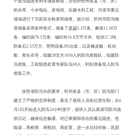
个度汛隐患水利专项督察组，分别对忻州各县（市、区）
的水库、小水电站、淤地坝、在建水利工程、河道等重点
领域进行了汛前安全检查和抽查。据介绍，忻州市防汛物
资储备采用多种形式，储备了
草袋
5.3万条、麻袋12.58万
条、编织袋78.5万条、编织布16.8万平方米、铅丝27.2吨、
防备石2.53万方、照明设备295台套，以及橡皮艇、机动
船、救生衣等，组建28支共1050人的防汛抢险队，组建防
汛抢险、工程隐患处置专家队伍69人，时刻准备投入防汛
抢险工作。
按照省防汛办的要求，忻州各县（市、区）防汛部门
建立了严格的交班制度，落实了值班人员岗位责任制，从6
月1日开始进入防汛24小时值守，值班人员认真填写防汛值
班日记，确保信息畅通。对已掌握和存在的重点隐患、危
险源，再检查、再甄别、再处置，进一步总结经验，巩固