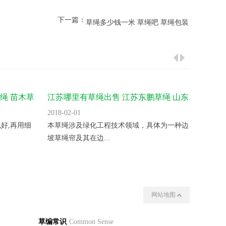
下一篇：
草绳多少钱一米 草绳吧 草绳包装
绳 苗木草
江苏哪里有草绳出售 江苏东鹏草绳 山东
绿化 
草绳价格
2018-02-01
2018-02
好,再用细
本草绳涉及绿化工程技术领域，具体为一种边
本草绳
坡草绳帘及其在边...
打草头，
网站地图
我们
其他
草编常识
Common Sense