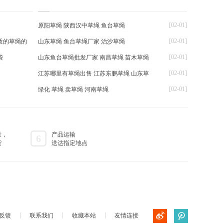
[02-01]
原阳草绳 陕西汉中草绳 鱼台草绳
[02-01]
质的草绳的
山东草绳 鱼台草绳厂家 治沙草绳
[02-01]
袋
山东鱼台草绳批发厂家 南昌草绳 苗木草绳
[02-01]
江苏哪里有草绳出售 江苏东鹏草绳 山东草
[02-01]
绿化 草绳 卖草绳 河南草绳
量，
产品运输
6
货
送达指定地点
反馈
联系我们
收藏本站
友情连接