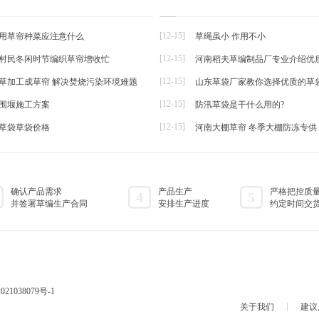
草编动态
草绳，包括有草绳（1），所述的
草编新闻
均匀间...
[12-15]
用草帘种菜应注意什么
草绳虽小 作用不小
[12-15]
村民冬闲时节编织草帘增收忙
河南稻夫草编制品厂专业介绍优
帘
[12-15]
草加工成草帘 解决焚烧污染环境难题
山东草袋厂家教你选择优质的草
[12-15]
围堰施工方案
防汛草袋是干什么用的?
[12-15]
草袋草袋价格
河南大棚草帘 冬季大棚防冻专供
确认产品需求
产品生产
严格把控质
4
5
并签署草编生产合同
安排生产进度
约定时间交
021038079号-1
关于我们
建议