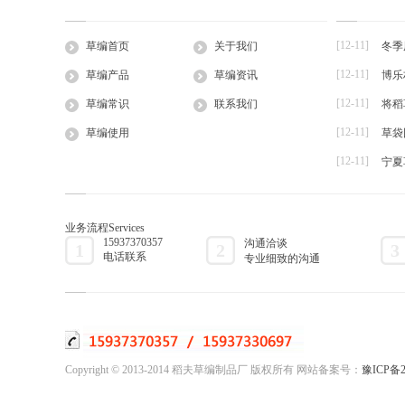
公司简介
企业文化
草支垫
本草绳公开了一种沙障草绳及其生产设备，所
精良播种用
工程帘
述沙障草绳由两股...
草绳（1）上
[12-11]
草编首页
关于我们
冬季
草棒
[12-11]
草编产品
草编资讯
博乐
大棚草
[12-11]
草袋
草编常识
联系我们
将稻
草绳
[12-11]
草编使用
草袋
草片
[12-11]
宁夏
草把子
业务流程
Services
15937370357
沟通洽谈
1
2
3
电话联系
专业细致的沟通
Copyright © 2013-2014 稻夫草编制品厂 版权所有 网站备案号：
豫ICP备2