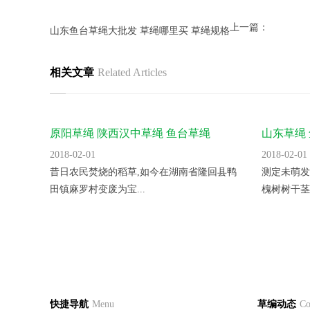
上一篇：
山东鱼台草绳大批发 草绳哪里买 草绳规格
相关文章
Related Articles
原阳草绳 陕西汉中草绳 鱼台草绳
山东草绳
2018-02-01
2018-02-01
昔日农民焚烧的稻草,如今在湖南省隆回县鸭
测定未萌发
田镇麻罗村变废为宝...
槐树树干茎流
草绳多少钱一米 草绳吧 草绳包装
草绳手工
草编首页
关于我们
草编产
快捷导航
Menu
草编动态
Co
2018-02-01
2018-02-01