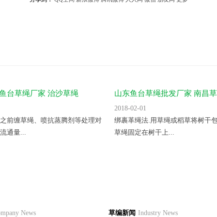
 鱼台草绳厂家 治沙草绳
山东鱼台草绳批发厂家 南昌草
绳应该怎么
2018-02-01
之前缠草绳、喷抗蒸腾剂等处理对
绑裹革绳法.用草绳或稻草将树干包
通量...
草绳固定在树干上...
 草绳收购厂家 工业草绳
品
草编资讯
草编知识
联系
mpany News
草编新闻
Industry News