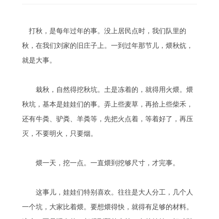
打秋，是每年过年的事。没上居民点时，我们队里的
秋，在我们刘家的旧庄子上。一到过年那节儿，煨秋炕，
就是大事。
栽秋，自然得挖秋坑。土是冻着的，就得用火煨。煨
秋坑，基本是娃娃们的事。弄上些麦草，再拾上些柴禾，
还有牛粪、驴粪、羊粪等，先把火点着，等着好了，再压
灭，不要明火，只要烟。
煨一天，挖一点。一直煨到挖够尺寸，才完事。
这事儿，娃娃们特别喜欢。往往是大人分工，几个人
一个坑，大家比着煨。要想煨得快，就得有足够的材料。