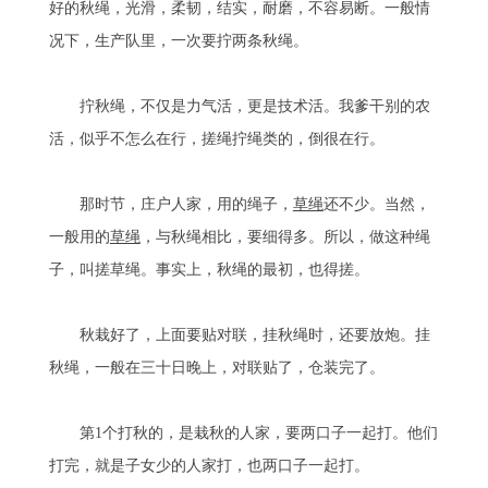
好的秋绳，光滑，柔韧，结实，耐磨，不容易断。一般情
况下，生产队里，一次要拧两条秋绳。
拧秋绳，不仅是力气活，更是技术活。我爹干别的农
活，似乎不怎么在行，搓绳拧绳类的，倒很在行。
那时节，庄户人家，用的绳子，
草绳
还不少。当然，
一般用的
草绳
，与秋绳相比，要细得多。所以，做这种绳
子，叫搓草绳。事实上，秋绳的最初，也得搓。
秋栽好了，上面要贴对联，挂秋绳时，还要放炮。挂
秋绳，一般在三十日晚上，对联贴了，仓装完了。
第1个打秋的，是栽秋的人家，要两口子一起打。他们
打完，就是子女少的人家打，也两口子一起打。