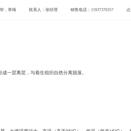
帘，草绳
联系人：张经理
销售电话：15937370357
点
形成一层离层，与着生组织自然分离脱落。
干旱、土壤湿度过大、高温（高于35℃）、低温（低于15℃）、