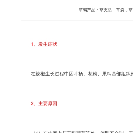
草编产品：草支垫，草袋，草
1、发生症状
	在辣椒生长过程中因叶柄、花粉、果柄基部组织
2、主要原因
	（1）在生产上与茄科蔬菜连作、施肥不合理、