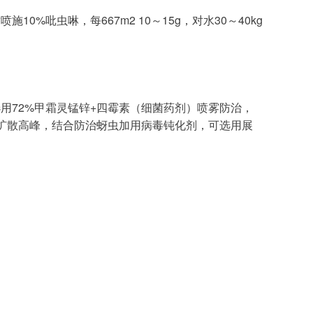
%吡虫啉，每667m2 10～15g，对水30～40kg
用72%甲霜灵锰锌+四霉素（细菌药剂）喷雾防治，
扩散高峰，结合防治蚜虫加用病毒钝化剂，可选用展