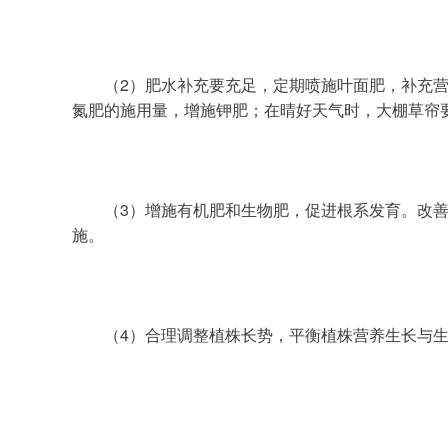
	（2）肥水补充要充足，定期喷施叶面肥，补充
氮肥的施用量，增施钾肥；在晴好天气时，大棚草帘
	（3）增施有机肥和生物肥，促进根系发育。改善土壤环境，促进根系生长，降低土传病害的发生，既是无公害蔬菜生产的重要技术，也是农业可持续发展的必要措
施。
	（4）合理调整植株长势，平衡植株营养生长与