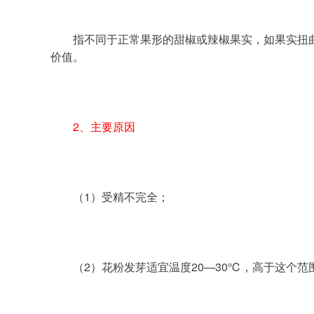
	指不同于正常果形的甜椒或辣椒果实，如果实扭曲、皱缩、僵小果等。横剖可见果实里种子很少或没有，有的发育受到严重影响的部位，果皮内侧变成褐色，失去商品
价值。
2、主要原因
	（1）受精不完全；
	（2）花粉发芽适宜温度20—30℃，高于这个