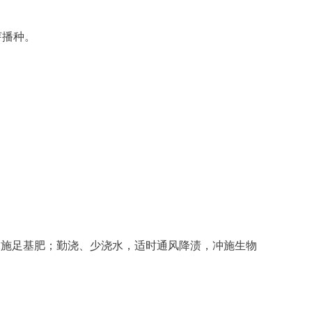
芽播种。
，施足基肥；勤浇、少浇水，适时通风降渍，冲施生物