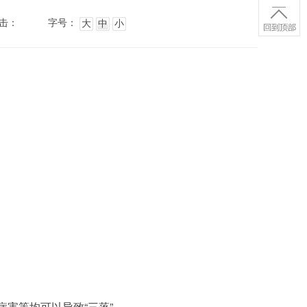
击：
字号：
大
中
小
病害等均可以导致“三落”。