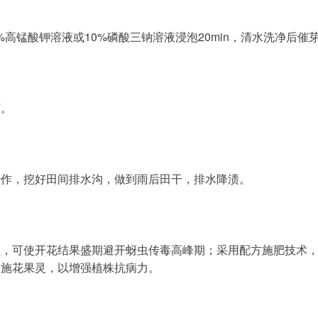
1%高锰酸钾溶液或10%磷酸三钠溶液浸泡20min，清水洗净后催
茬。
垄作，挖好田间排水沟，做到雨后田干，排水降渍。
植，可使开花结果盛期避开蚜虫传毒高峰期；采用配方施肥技术
喷施花果灵，以增强植株抗病力。