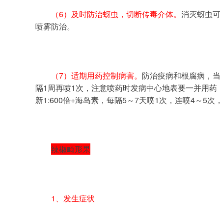
（6）及时防治蚜虫，切断传毒介体。
消灭蚜虫可
喷雾防治。
（7）适期用药控制病害。
防治疫病和根腐病，当
隔1周再喷1次，注意喷药时发病中心地表要一并用
新1:600倍+海岛素，每隔5～7天喷1次，连喷4～
辣椒畸形果
1、发生症状