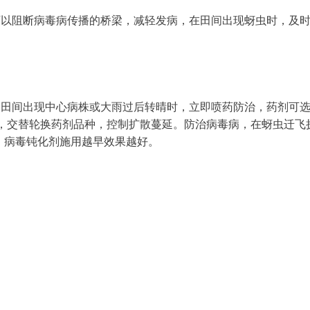
以阻断病毒病传播的桥梁，减轻发病，在田间出现蚜虫时，及时喷施10
田间出现中心病株或大雨过后转晴时，立即喷药防治，药剂可选
药，交替轮换药剂品种，控制扩散蔓延。防治病毒病，在蚜虫迁飞
5次，病毒钝化剂施用越早效果越好。