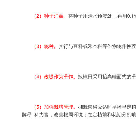
（2）种子消毒。
将种子用清水预浸2h，再用0.
（3）轮种。
实行与豆科或禾本科等作物轮作换
（4）改堤作为垄作。
辣椒田采用抬高畦面式的
（5）加强栽培管理。
棚栽辣椒应适时早播早定
酵母+科力富，改善根周环境；在定植前和花期分别