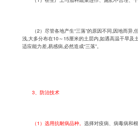
	（2）尽管各地产生“三落”的原因不同,因地而异,但归纳起来不外两方面:一是毒病危害所致;二是生理病害所致。不管哪种原因都和根的生长状况有关。辣椒根量少,入土
浅,大多分布在10～15厘米的土层内,如遇高温干旱
适应能力差,易感病,必然造成“三落”。
3、防治技术
（1）选用抗耐病品种。
选择对疫病、病毒病和