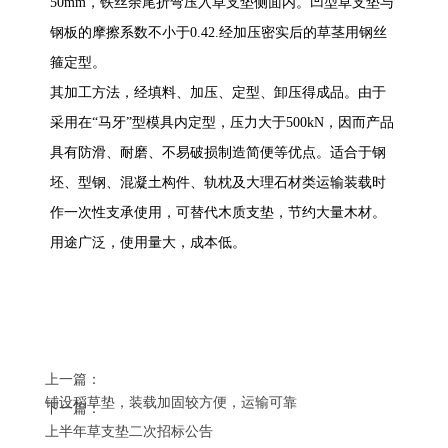
50mm，铁丝余尾折弯压入草支垫侧面内。凹型草支垫与
钢板的摩擦系数不小于0.42.经加压密实后的草茎用钢丝
箍定型。
其加工方法，经填料、加压、定型、卸压得成品。由于
采用在“马牙”型模具内定型，压力大于500kN，因而产品
具有防滑、耐磨、不易破损制造简便等优点。适合于钢
坯、型钢、混凝土构件、轨枕及大理石材类运输装载时
作一次性支承使用，可替代木质支垫，节约大量木材。
用途广泛，使用量大，成本低。
上一篇：
铺设稻草垫，装载加固较方便，运输可靠
下一篇：
上半年草支垫二次招标公告