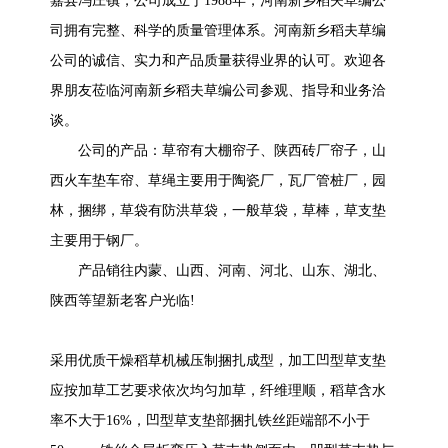
嘉县冯庄镇，公司成立于1988年，河南新乡稻夫草编公
司拥有完整、科学的质量管理体系。河南新乡稻夫草编
公司的诚信、实力和产品质量获得业界的认可。欢迎各
界朋友莅临河南新乡稻夫草编公司参观、指导和业务洽
谈。
公司的产品：草帘有大棚帘子、陕西砖厂帘子，山
西火车垫车帘、草绳主要用于陶瓷厂，瓦厂管桩厂，园
林，捆绑，草袋有防洪草袋，一般草袋，草棒，草支垫
主要用于钢厂。
产品销往内蒙、山西、河南、河北、山东、湖北、
陕西等望新老客户光临!
采用优质干燥稻草机械压制捆扎成型，加工凹型草支垫
应按加草工艺要求依次均匀加草，纤维理顺，稻草含水
率不大于16%，凹型草支垫部捆扎铁丝距端部不小于