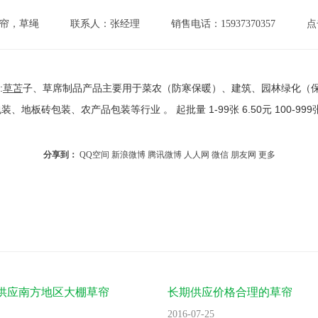
帘，草绳
联系人：张经理
销售电话：15937370357
点
:
草苫
子、草席制品产品主要用于菜农（防寒保暖）、建筑、园林绿化（
装、农产品包装等行业 。 起批量 1-99张 6.50元 100-999张 6.
分享到：
QQ空间
新浪微博
腾讯微博
人人网
微信
朋友网
更多
供应南方地区大棚草帘
长期供应价格合理的草帘
2016-07-25