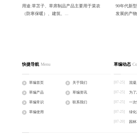
用途:草苫子、草席制品产品主要用于菜农
90年代新
（防寒保暖）、建筑、...
发展的产物，
2015低价供应 绿化草帘双面光草帘子 耐
防滑、防
草编首页
关于我们
草编产
磨草苫 大棚
快捷导航
Menu
草编动态
Co
2016-07-25
2016-07-25
公司简介
企业文化
草支垫
山东稻夫种植专业合作社位于鲁西南腹地济
江苏省连云
工程帘
宁，济宁是孔孟文...
区唯一一家农
[07-25]
草编首页
关于我们
混凝
草棒
[07-25]
草编产品
草编资讯
为了
大棚草
[07-25]
草袋
草编常识
联系我们
一次
草绳
[07-25]
草编使用
绿化
草片
[07-20]
园林
草把子