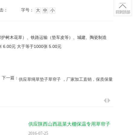
击：
字号：
大
中
小
保护树木花草）、铁路运输（垫车皮等）、城建、陶瓷制造
00元 大于等于1000张 5.00元
下一篇：
供应草绳草垫子草帘子 ，厂家加工直销，保质保量
供应陕西山西蔬菜大棚保温专用草帘子
批发供
装草帘
2016-07-25
2016-07