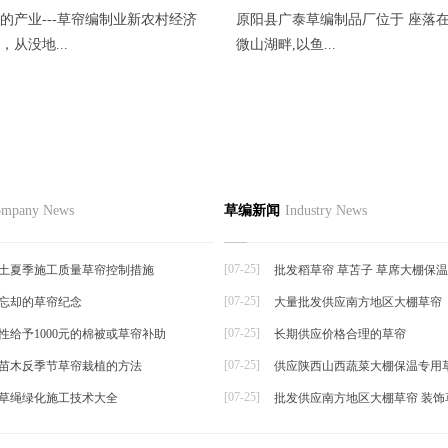
型的产业---草帘编制业新农村经济
原阳县广泰草编制品厂位于 座落
从没地...
微山湖畔,以鱼...
冻、保护用的草垫供应
品
草编资讯
草编知识
联系
mpany News
草编新闻
Industry News
草编动态
港市吴龙水草帘厂，是连云港赣榆
草编新闻
副产...
[07-25]
土夏季施工质量草帘控制措施
批发稻草帘 草苫子 草席大棚保
[07-25]
忘却的草帘纪念
大量批发供应南方地区大棚草帘
帘
[07-25]
性给予1000元的棉被或草帘补助
长期供应价格合理的草帘
[07-25]
苗木反季节草帘栽植的方法
供应陕西山西蔬菜大棚保温专用
[07-25]
草绳绿化施工技术大全
批发供应南方地区大棚草帘 装饰