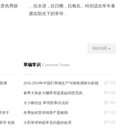
在景色秀丽
、抗水浸，抗日晒，抗氧化，特别适合常年暴
采用本
露在阳光下的草帘...
宽，1.5
网站地图
我们
其他
草编常识
Common Sense
[07-19]
温防寒
2016-2019年中国打草绳生产与销售调研分析报
[07-19]
春季大风多大棚草帘蔬菜如何防范风
[07-19]
大小株结合 草帘防寒办法好
[07-19]
草帘子
冬季如何草帘饲养产蛋鹌鹑
[07-19]
草帘 包装
大田草帘种菇常见问题的处理