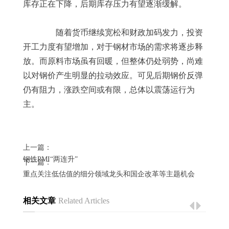
库存正在下降，后期库存压力有望逐渐缓解。
	　　随着货币继续宽松和财政加码发力，投资
开工力度有望增加，对于钢材市场的需求将逐步释
放。而原料市场虽有回暖，但整体仍处弱势，尚难
以对钢价产生明显的拉动效应。可见后期钢价反弹
仍有阻力，涨跌空间或有限，总体以震荡运行为
主。
上一篇：
钢铁PMI“两连升”
下一篇：
重点关注低估值的细分领域龙头和国企改革等主题机会
相关文章
Related Articles