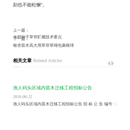
刻也不能松懈”。
上一篇：
水稻种子草帘贮藏技术要点
下一篇：
银杏苗木高大用草帘草绳包裹根球
相关文章
Related Articles
渔人码头区域内苗木迁移工程招标公告
2016-06-22
渔人码头区域内苗木迁移工程招标公告 招 标 公 告 编号：2016...