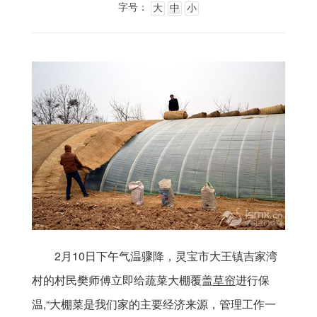
字号：
大
中
小
2月10日下午气温骤降，灵宝市大王镇吉家湾
村的村民樊师傅立即给蔬菜大棚覆盖
草帘
进行保
温,“大棚菜是我们家的主要经济来源，管理工作一