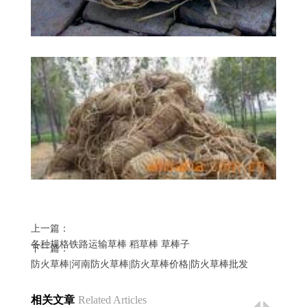
上一篇：
各种规格铁路运输草棒 稻草棒 草棒子
下一篇：
防火草棒|河南防火草棒|防火草棒价格|防火草棒批发
相关文章
Related Articles