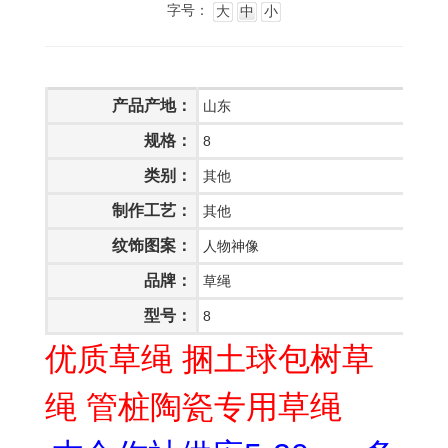
字号：
大
中
小
产品产地：
山东
规格：
8
类别：
其他
制作工艺：
其他
纹饰图案：
人物神像
品牌：
草绳
型号：
8
优质草绳 捆土球包树草
绳 管桩陶瓷专用草绳