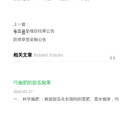
上一篇：
条形草垫项目结果公告
下一篇：
防滑草垫采购公告
相关文章
Related Articles
巧施肥防甜瓜裂果
2016-05-27
一、 科学施肥 ：根据甜瓜生长期间的需肥、需水规律，均衡供...