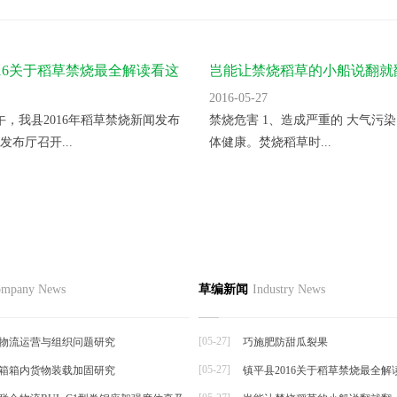
016关于稻草禁烧最全解读看这
岂能让禁烧稻草的小船说翻就
2016-05-27
上午，我县2016年稻草禁烧新闻发布
禁烧危害 1、造成严重的 大气污染
发布厅召开...
体健康。焚烧稻草时...
节如何栽培
品
草编资讯
草编知识
联系
mpany News
草编新闻
Industry News
草编动态
择夏秋反季节栽培香菜，宜选用耐
草编新闻
抗逆...
[05-27]
物流运营与组织问题研究
巧施肥防甜瓜裂果
[05-27]
箱箱内货物装载加固研究
镇平县2016关于稻草禁烧最全解
帘