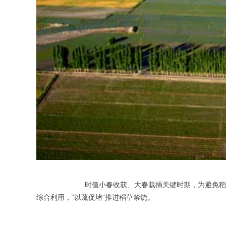
			时值小春收获、大春栽插关键时期，为避免稻草野外焚烧造成大气污染，原阳县召开专题会议进行部署，集中精力实施稻草禁烧联防联控，并结合职能职责，着力开展农作物稻草
综合利用，“以疏促堵”推进稻草禁烧。