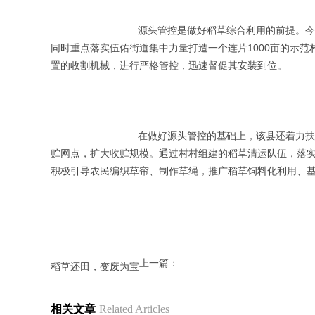
			　　源头管控是做好稻草综合利用的前提。今年，该县计划对1.92万亩的三麦、0.68万亩的水稻，按照每亩10元的标准实行定额补助，支持农机合作社开展稻草机械化还田作业。
同时重点落实伍佑街道集中力量打造一个连片1000亩的示
置的收割机械，进行严格管控，迅速督促其安装到位。
			　　在做好源头管控的基础上，该县还着力扶持和培植农民经纪人、合作经济组织和龙头企业开展稻草收贮业务，全面推行“农户+合作组织+加工企业”的稻草回收利用模式，培育收
贮网点，扩大收贮规模。通过村村组建的稻草清运队伍，落
积极引导农民编织草帘、制作草绳，推广稻草饲料化利用、
上一篇：
稻草还田，变废为宝
相关文章
Related Articles