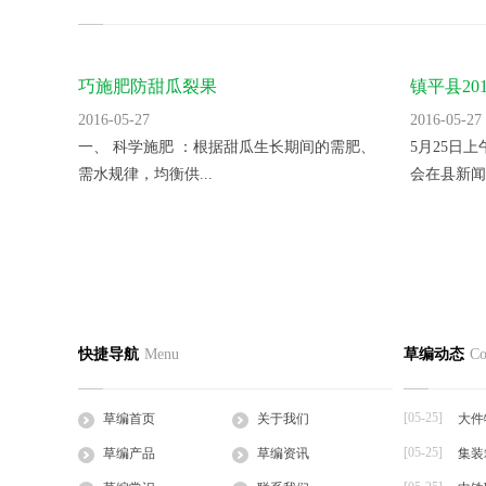
巧施肥防甜瓜裂果
镇平县2
里。
2016-05-27
2016-05-27
一、 科学施肥 ：根据甜瓜生长期间的需肥、
5月25日
需水规律，均衡供...
会在县新闻
蛭诚养殖手把手教您快速制定日光温室
香菜反季
草编首页
关于我们
草编产
快捷导航
Menu
草编动态
Co
2016-05-27
2016-05-27
公司简介
企业文化
草支垫
日光温室是靠太阳的热辐射来获得热量的，夜
一、品种选
工程帘
间的热量也主要依...
湿热、耐病、
[05-25]
草编首页
关于我们
大件
草棒
[05-25]
草编产品
草编资讯
集装
大棚草