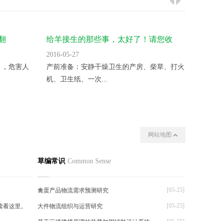
翻
给羊接生的那些事，太好了！请您收
气温升
藏！
2016-05-27
2016-05
 ，危害人
产前准备：安静干燥卫生的产房、柴草、打火
变温催
机、卫生纸、一次...
夜晚揭开
网站地图
我们
其他
草编常识
Common Sense
[05-25]
禽蛋产品物流需求预测研究
[05-25]
读看这里。
大件物流组织与运营研究