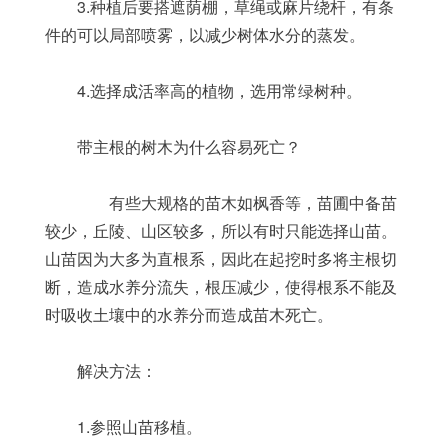
	3.种植后要搭遮荫棚，草绳或麻片绕杆，有条
件的可以局部喷雾，以减少树体水分的蒸发。
	4.选择成活率高的植物，选用常绿树种。
	带主根的树木为什么容易死亡？
	　　有些大规格的苗木如枫香等，苗圃中备苗
较少，丘陵、山区较多，所以有时只能选择山苗。
山苗因为大多为直根系，因此在起挖时多将主根切
断，造成水养分流失，根压减少，使得根系不能及
时吸收土壤中的水养分而造成苗木死亡。
	解决方法：
	1.参照山苗移植。