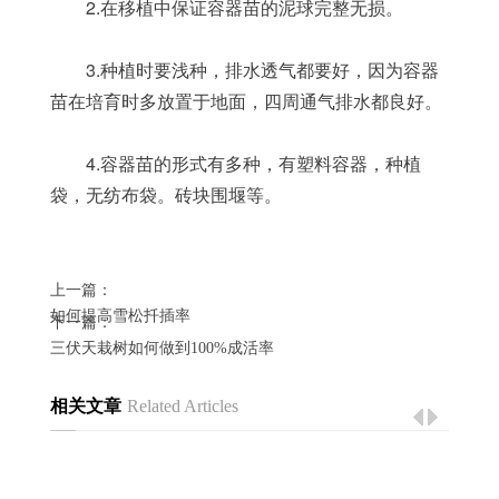
	2.在移植中保证容器苗的泥球完整无损。
	3.种植时要浅种，排水透气都要好，因为容器
苗在培育时多放置于地面，四周通气排水都良好。
	4.容器苗的形式有多种，有塑料容器，种植
袋，无纺布袋。砖块围堰等。
上一篇：
如何提高雪松扦插率
下一篇：
三伏天栽树如何做到100%成活率
相关文章
Related Articles