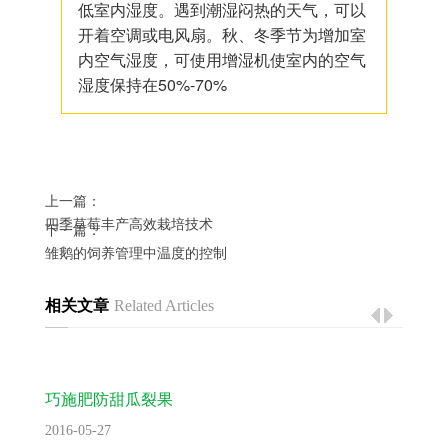
低室内湿度。遇到潮湿闷热的天气，可以
开着空调或电风扇。秋、冬季节为增加室
内空气湿度，可使用增湿机使室内的空气
湿度保持在50%-70%
上一篇：
四季草莓丰产高效栽培技术
下一篇：
雏鹅的饲养管理中温度的控制
相关文章
Related Articles
巧施肥防甜瓜裂果
2016-05-27