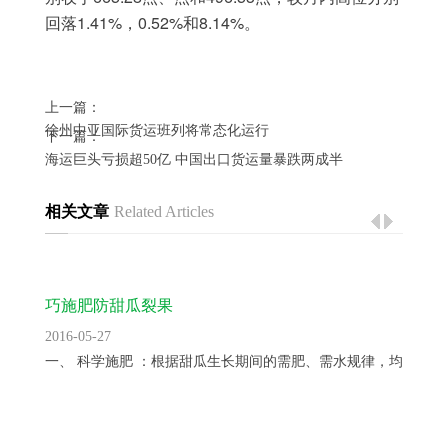
1.41%
0.52%
8.14%
回落
，
和
。
上一篇：
徐州中亚国际货运班列将常态化运行
下一篇：
海运巨头亏损超50亿 中国出口货运量暴跌两成半
相关文章
Related Articles
巧施肥防甜瓜裂果
2016-05-27
一、 科学施肥 ：根据甜瓜生长期间的需肥、需水规律，均衡供...