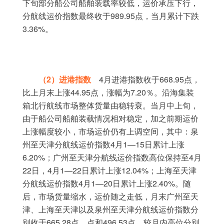
下旬部分船公司船舶装载率较低，运价承压下行，
989.95
分航线运价指数最终收于
点，当月累计下跌
3.36%
。
2
4
668.95
（
）进港指数
月进港指数收于
点，
44.95
7.20
比上月末上涨
点，涨幅为
％。沿海集装
箱北行航线市场整体货量由稳转衰。当月中上旬，
由于船公司船舶装载情况相对稳定，加之前期运价
上涨幅度较小，市场运价仍有上调空间，其中：泉
4
1—15
州至天津分航线运价指数
月
日累计上涨
6.20%
4
；广州至天津分航线运价指数高位保持至
月
22
4
1—22
12.04%
日，
月
日累计上涨
；上海至天津
4
1—20
2.40%
分航线运价指数
月
日累计上涨
。随
后，市场货量缩水，运价随之走低，月末广州至天
津、上海至天津以及泉州至天津分航线运价指数分
665.28
496.53
别收于
点、点和
点，较月内高位分别