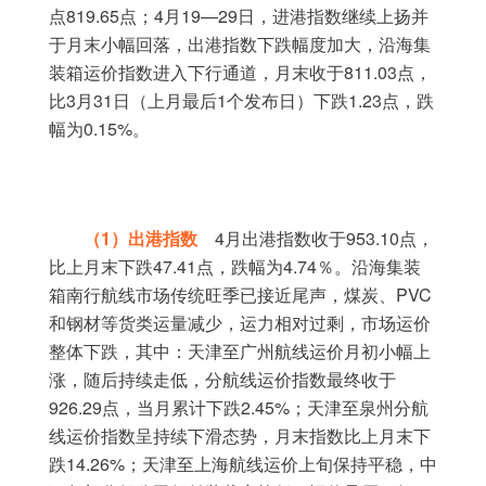
819.65
4
19—29
点
点；
月
日，进港指数继续上扬并
于月末小幅回落，出港指数下跌幅度加大，沿海集
811.03
装箱运价指数进入下行通道，月末收于
点，
3
31
1
1.23
比
月
日（上月最后
个发布日）下跌
点，跌
0.15%
幅为
。
1
4
953.10
（
）出港指数
月出港指数收于
点，
47.41
4.74
比上月末下跌
点，跌幅为
％。沿海集装
PVC
箱南行航线市场传统旺季已接近尾声，煤炭、
和钢材等货类运量减少，运力相对过剩，市场运价
整体下跌，其中：天津至广州航线运价月初小幅上
涨，随后持续走低，分航线运价指数最终收于
926.29
2.45%
点，当月累计下跌
；天津至泉州分航
线运价指数呈持续下滑态势，月末指数比上月末下
14.26%
跌
；天津至上海航线运价上旬保持平稳，中