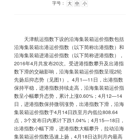
字号：
大
中
小
天津航运指数下设的沿海集装箱运价指数包括
沿海集装箱出港运价指数（以下简称出港指数）和
沿海集装箱进港运价指数（以下简称进港指数），
2016
4
20
年
月共发布
次。受进港指数攀升及出港指
2
数下滑的交融影响，沿海集装箱运价指数呈现
轮
1
4
1—11
先扬后抑态势（见图
）。
月
日，出港指数
保持平稳，进港指数持续走高，沿海集装箱运价指
0.60%
4
12—14
数呈小幅攀升态势，累计上涨
；
月
日，进港指数保持微弱涨势，出港指数下滑，沿海
4
14
808.64
集装箱运价指数于
月
日跌至月内低位
3
1.04%
4
15—18
点，
个发布日内累计下跌
；
月
日，
出港指数小幅下滑，进港指数大幅攀升，拉动沿海
4
18
集装箱运价指数迅速上扬，
月
日达到月内最高