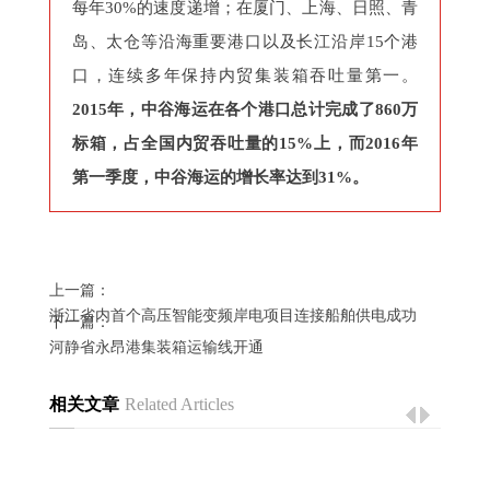
每年30%的速度递增；在厦门、上海、日照、青
岛、太仓等沿海重要港口以及长江沿岸15个港
口，连续多年保持内贸集装箱吞吐量第一。
2015年，中谷海运在各个港口总计完成了860万
标箱，占全国内贸吞吐量的15%上，而2016年
第一季度，中谷海运的增长率达到31%。
上一篇：
浙江省内首个高压智能变频岸电项目连接船舶供电成功
下一篇：
河静省永昂港集装箱运输线开通
相关文章
Related Articles