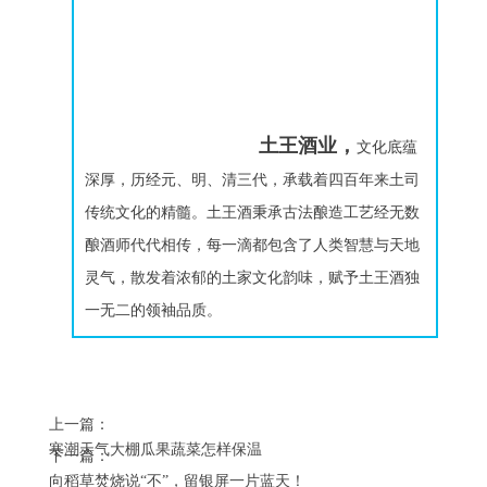
土王酒业，
文化底蕴
深厚，历经元、明、清三代，承载着四百年来土司
传统文化的精髓。土王酒秉承古法酿造工艺经无数
酿酒师代代相传，每一滴都包含了人类智慧与天地
灵气，散发着浓郁的土家文化韵味，赋予土王酒独
一无二的领袖品质。
上一篇：
寒潮天气大棚瓜果蔬菜怎样保温
下一篇：
向稻草焚烧说“不”，留银屏一片蓝天！