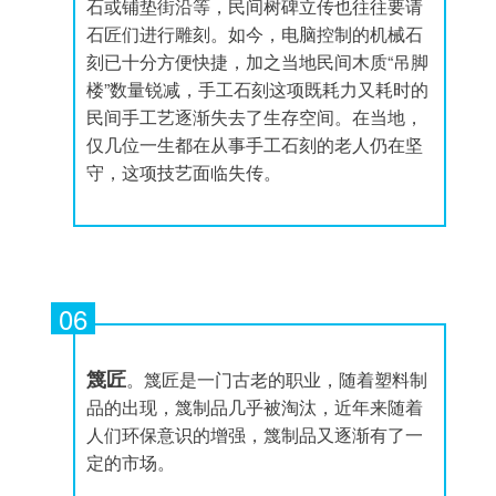
石或铺垫街沿等，民间树碑立传也往往要请
石匠们进行雕刻。如今，电脑控制的机械石
刻已十分方便快捷，加之当地民间木质“吊脚
楼”数量锐减，手工石刻这项既耗力又耗时的
民间手工艺逐渐失去了生存空间。在当地，
仅几位一生都在从事手工石刻的老人仍在坚
守，这项技艺面临失传。
06
篾匠
。篾匠是一门古老的职业，随着塑料制
品的出现，篾制品几乎被淘汰，近年来随着
人们环保意识的增强，篾制品又逐渐有了一
定的市场。