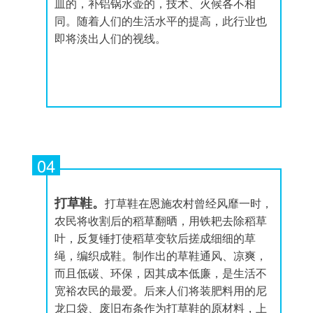
皿的，补铝锅水壶的，技术、火候各不相
同。随着人们的生活水平的提高，此行业也
即将淡出人们的视线。
04
打草鞋。
打草鞋在恩施农村曾经风靡一时，
农民将收割后的稻草翻晒，用铁耙去除稻草
叶，反复锤打使稻草变软后搓成细细的草
绳，编织成鞋。制作出的草鞋通风、凉爽，
而且低碳、环保，因其成本低廉，是生活不
宽裕农民的最爱。后来人们将装肥料用的尼
龙口袋、废旧布条作为打草鞋的原材料，上