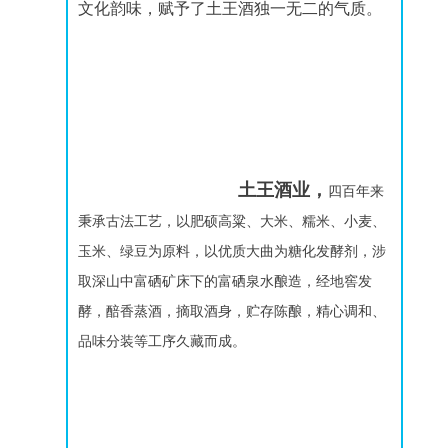
文化韵味，赋予了土王酒独一无二的气质。
土王酒业，
四百年来
秉承古法工艺，以肥硕高粱、大米、糯米、小麦、
玉米、绿豆为原料，以优质大曲为糖化发酵剂，涉
取深山中富硒矿床下的富硒泉水酿造，经地窖发
酵，醅香蒸酒，摘取酒身，贮存陈酿，精心调和、
品味分装等工序久藏而成。