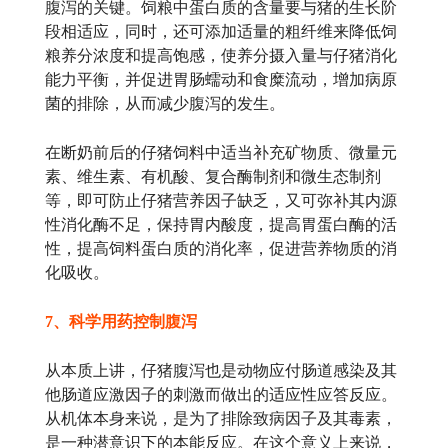
腹泻的关键。饲粮中蛋白质的含量要与猪的生长阶
段相适应，同时，还可添加适量的粗纤维来降低饲
粮养分浓度和提高饱感，使养分摄入量与仔猪消化
能力平衡，并促进胃肠蠕动和食糜流动，增加病原
菌的排除，从而减少腹泻的发生。
在断奶前后的仔猪饲料中适当补充矿物质、微量元
素、维生素、有机酸、复合酶制剂和微生态制剂
等，即可防止仔猪营养因子缺乏，又可弥补其内源
性消化酶不足，保持胃内酸度，提高胃蛋白酶的活
性，提高饲料蛋白质的消化率，促进营养物质的消
化吸收。
7、科学用药控制腹泻
从本质上讲，仔猪腹泻也是动物应付肠道感染及其
他肠道应激因子的刺激而做出的适应性应答反应。
从机体本身来说，是为了排除致病因子及其毒素，
是一种潜意识下的本能反应。在这个意义上来说，