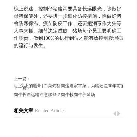
综上说述，控制仔猪腹泻要具备长远眼光，除做好
母猪保健外，还要进一步细化防控措施，除做好猪
舍防寒保温、疫苗防疫工作，还要把消毒作为头等
大事来抓。细节决定成败，猪场每个员工要明确工
作职责，做到100%的执行到位才能有效控制腹泻病
的流行与发生。
上一篇：
{舌尖上的霸州}白菜炖猪肉这道家常菜，为啥还是30年前的好吃
下一篇：
肉牛长途运输注意哪些？肉牛犊肉牛养殖场
相关文章
Related Articles