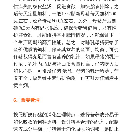
供温热的麸皮盐汤，促进食欲，加快胎衣排除，之
后每天定量加料，一般1～2胎新母猪每天加料500
克左右，经产母猪600克左右。另外，母猪产后要
确保3天内有温水供应，确保母猪胃健康，只有维
护好食欲，才能维持基本膘情情况，才能保证下一
个生产周期的高产性能。总之，对哺乳母猪要给予
全价优质的饲料，保证其营养的全面、均衡，可使
仔猪获得充足而富有营养的乳汁。如果母猪的乳汁
过浓，乳汁内脂肪与蛋白质含量过高，仔猪吃入后
消化不良，可引发仔猪腹泻。母猪的乳汁稀薄，营
养不全，缺乏维生素与矿物质，也可引发仔猪发生
黄白痢。
6、营养管理
按照断奶仔猪的消化生理特点，选择营养成分易于
消化吸收的饲料原料，设计科学合理的配方，配制
营养成分平衡、仔猪易于消化吸收的饲粮，是防止