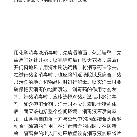
消毒，畜禽舍内的细菌数即可减少90%。
用化学消毒液消毒时，先喷洒地面，然后墙壁，先
由离门远处开始，喷完墙壁后再喷天花板，最后再
开门窗通风，用清水刷洗饲槽，将消毒药味除去。
在进行猪舍消毒时，也应将附近场院以及病畜、猪
只污染的地方和物品同时进行消毒。喷雾消毒时要
确保把要消毒的地面喷湿，消毒药的作用才会发
挥。带猪消毒时，应该选择对猪刺激性小的消毒
剂，如含碘消毒剂，消毒时不应只着眼于猪的体
表，而应该包括整个空间环境，消毒液应喷向屋
顶，让雾滴自由落下并与空气中的病菌结合从而起
到除尘除菌的作用。在消毒猪舍的同时，在病猪
舍、隔离舍的出入口处应放置设有消毒液的麻袋片