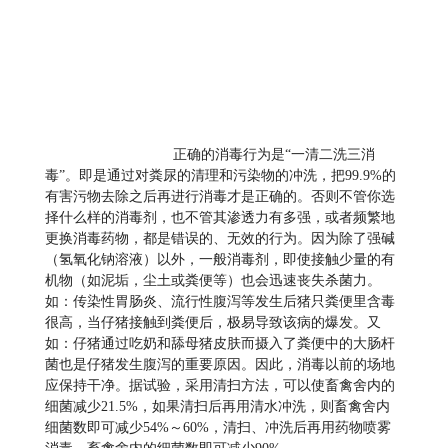
正确的消毒行为是“一清二洗三消
毒”。即是通过对粪尿的清理和污染物的冲洗，把99.9%的
有害污物去除之后再进行消毒才是正确的。否则不管你选
择什么样的消毒剂，也不管其渗透力有多强，或者频繁地
更换消毒药物，都是错误的、无效的行为。因为除了强碱
（氢氧化钠溶液）以外，一般消毒剂，即使接触少量的有
机物（如泥垢，尘土或粪便等）也会迅速丧失杀菌力。
如：传染性胃肠炎、流行性腹泻等发生后猪只粪便里含毒
很高，当仔猪接触到粪便后，极易导致该病的爆发。又
如：仔猪通过吃奶和舔母猪皮肤而摄入了粪便中的大肠杆
菌也是仔猪发生腹泻的重要原因。因此，消毒以前的场地
应保持干净。据试验，采用清扫方法，可以使畜禽舍内的
细菌减少21.5%，如果清扫后再用清水冲洗，则畜禽舍内
细菌数即可减少54%～60%，清扫、冲洗后再用药物喷雾