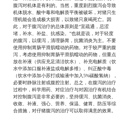
腹泻对机体是有利的。当然，重度剧烈腹泻会导致
机体脱水、酸中毒和电解质平衡被破坏，对猪只生
理机能会造成极大损害，以致猪只衰竭死亡。因
此，对于腹泻治疗的总体原则是“宜疏通，忌涩
堵，补水、补盐、抗感染。”也就是说，对于轻度
的腹泻，以缓泻，清理肠胃，抗菌消炎为主。不要
使用抑制胃肠平滑肌蠕动的药物。对于较严重的腹
泻，考虑使用抑制胃肠平滑肌蠕动的药物，但重点
放在补液（供应充足清洁饮水）、补充电解质（饮
水中添加口服补液盐或电解多维）、纠正酸中毒
（饮水中添加小苏打或输液中加入5%碳酸氢钠），
必要时静脉注射或腹腔注射。总之，在腹泻的治疗
过程中，科学用药、对症治疗与对因治疗有机结合
对控制腹泻是非常必要的，坚持缓泻、抗菌消炎、
收敛、补液、强心、营养、保温、健胃、防压等综
合措施，对仔猪腹泻的治疗可以取得满意的效果。