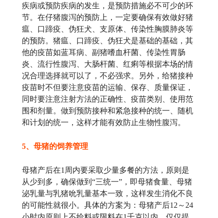
疾病或预防疾病的发生，是预防措施必不可少的环
节。在仔猪腹泻的预防上，一定要确保有效做好猪
瘟、口蹄疫、伪狂犬、支原体、传染性胸膜肺炎等
的预防。猪瘟、口蹄疫、伪狂犬是基础的基础，其
他的疫苗如蓝耳病、副猪嗜血杆菌、传染性胃肠
炎、流行性腹泻、大肠杆菌、红痢等根据本场的情
况合理选择就可以了，不必强求。另外，给猪接种
疫苗时不但要注意疫苗的运输、保存、质量保证，
同时要注意注射方法的正确性、疫苗类别、使用范
围和剂量。做到预防接种和紧急接种的统一、随机
和计划的统一，这样才能有效防止生物性腹泻。
5、母猪的饲养管理
母猪产后在1周内要采取少量多餐的方法，原则是
从少到多，确保做到“三统一”，即母猪食量、母猪
泌乳量与乳猪吮乳量基本一致，这样发生消化不良
的可能性就很小。具体的方案为：母猪产后12～24
小时内原则上不给料或限料在1千克以内，仅仅提