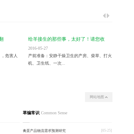
翻
给羊接生的那些事，太好了！请您收
气温升
藏！
2016-05-27
2016-05
 ，危害人
产前准备：安静干燥卫生的产房、柴草、打火
变温催
机、卫生纸、一次...
夜晚揭开
网站地图
我们
其他
草编常识
Common Sense
[05-25]
禽蛋产品物流需求预测研究