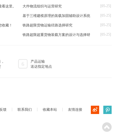
[05-25]
读看这里。
大件物流组织与运营研究
[05-25]
基于三维建模原理的装载加固辅助设计系统
[05-25]
您收藏！
铁路超限货物运输径路选择研究
[05-25]
铁路超限超重货物装载方案的设计与选择研
量，
产品运输
6
货
送达指定地点
反馈
联系我们
收藏本站
友情连接