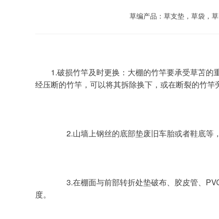
草编产品：草支垫，草袋，草
	1.破损竹竿及时更换：大棚的竹竿要承受草苫的重压，遇到大雪天气时承重力大大增加，会导致部分托膜竹被压劈或被压断，这样的竹竿一定要及时维护或更换。对已
经压断的竹竿，可以将其拆除换下，或在断裂的竹竿
	　　2.山墙上钢丝的底部垫废旧车胎或者鞋底
	　　3.在棚面与前部转折处垫破布、胶皮管、PVC管等，或在压膜绳上套塑料软管，以避免压膜绳与棚膜直接接触，减小压膜绳与棚膜的摩擦力，减缓棚膜的磨损速
度。