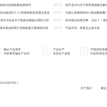
[05-27]
箱箱内货物装载加固研究
镇平县2016关于稻草禁烧最全解
帘
[05-27]
联合物流RUL-C1型卷钢座架强度仿真及
岂能让禁烧稻草的小船说翻就翻
[05-27]
t级货车冲击条件下铁路货物纵向惯性力的
给羊接生的那些事，太好了！请
[05-27]
成本最低的阔大货物装载方案辅助决策
气温升高，香菇怎么多出菇
确认产品需求
产品生产
严格把控质
4
5
并签署草编生产合同
安排生产进度
约定时间交
021038079号-1
关于我们
建议