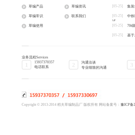
[05-25]
草编产品
草编资讯
集装
大棚草
[05-25]
草袋
草编常识
联系我们
中铁
试
草绳
[05-25]
草编使用
70
草片
[05-25]
基于
草把子
业务流程
Services
15937370357
沟通洽谈
1
2
3
电话联系
专业细致的沟通
Copyright © 2013-2014 稻夫草编制品厂 版权所有 网站备案号：
豫ICP备2