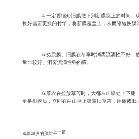
	　　4.一定要缩短旧膜撤下到新膜换上的时间。现在菜农都是多家合伙互相帮忙换膜，可将准备更换的竹竿等提前准备好，将新膜在棚前抻好，再将旧膜撤下，立即调
换好需要更换的竹竿，将新膜覆盖上，从而缩短换膜
	　　5.劣质膜、旧膜在冬季时消雾流滴性不好，放风时容易产生露水，从而导致棚内的空气湿度大，不利于病害的防治。建议，每年更换一次放风带上的膜，并换用质
量比较好、消雾流滴性强的膜。
	　　6.菜农在拉放草苫时，大都从山墙处上下棚，容易将此处的棚膜弄破，而且山墙上的棚膜直接接触土壤，更容易受到侵蚀，影响大棚的保温性及使用寿命。建议在
更换棚膜后，立即在两山墙上覆盖旧草苫，用砖或旧
上一篇：
鸡新城疫的预防