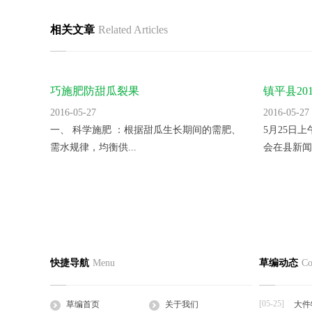
相关文章
Related Articles
巧施肥防甜瓜裂果
镇平县2
里。
2016-05-27
2016-05-27
一、 科学施肥 ：根据甜瓜生长期间的需肥、
5月25日
需水规律，均衡供...
会在县新闻
蛭诚养殖手把手教您快速制定日光温室
香菜反季
草编首页
关于我们
草编产
快捷导航
Menu
草编动态
Co
2016-05-27
2016-05-27
公司简介
企业文化
草支垫
日光温室是靠太阳的热辐射来获得热量的，夜
一、品种选
工程帘
间的热量也主要依...
湿热、耐病、
[05-25]
草编首页
关于我们
大件
草棒