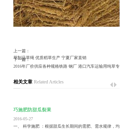
上一篇：
草制品草绳 优质稻草生产 宁夏厂家直销
下一篇：
2016年厂价供应各种规格铁路 钢厂 港口汽车运输用纯草专用草支
相关文章
Related Articles
巧施肥防甜瓜裂果
2016-05-27
一、 科学施肥 ：根据甜瓜生长期间的需肥、需水规律，均衡供...