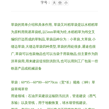
字号：
大
中
小
草袋的简单介绍和具体作用, 草袋又叫稻草袋是以水稻稻草
为原料用简易草袋机,以5mm草绳为经,水稻稻草为纬交叉
编织拧边而成的草制品,草袋品种分为：小草袋,大草袋,小
缝边草袋,大缝边草袋四种类型,草袋的用处很多,通途也很
广,草袋可以包装物品也可以当袋子用装物品,但主要作为防
洪草袋用,用来建设堤坝防洪防汛,也可以用到工厂包装一些
铁器产品或机械设备
草袋：60*95—60*80—60*70cm（宽*长）规格（3种）草
袋草绳草帘
用途领域：石油开采建设运输防汛抗洪，管道建设（西气
东输）以及管线，用于地貌恢复，堵水墙管线建设。