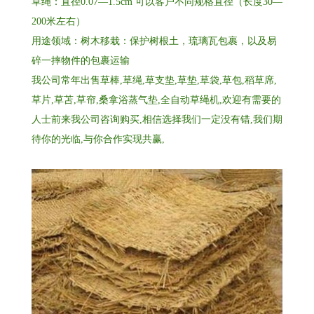
草绳：直径0.07—1.5cm 可以客户不同规格直径（长度30—
200米左右）
用途领域：树木移栽：保护树根土，琉璃瓦包裹，以及易
碎一摔物件的包裹运输
我公司常年出售草棒,草绳,草支垫,草垫,草袋,草包,稻草席,
草片,草苫,草帘,桑拿浴蒸气垫,全自动草绳机,欢迎有需要的
人士前来我公司咨询购买,相信选择我们一定没有错,我们期
待你的光临,与你合作实现共赢,