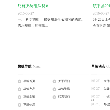
巧施肥防甜瓜裂果
镇平县2
里。
2016-05-27
2016-05-27
一、 科学施肥 ：根据甜瓜生长期间的需肥、
5月25日
需水规律，均衡供...
会在县新闻
蛭诚养殖手把手教您快速制定日光温室
香菜反季
草编首页
关于我们
草编产
快捷导航
Menu
草编动态
Co
2016-05-27
2016-05-27
公司简介
企业文化
草支垫
日光温室是靠太阳的热辐射来获得热量的，夜
一、品种选
工程帘
间的热量也主要依...
湿热、耐病、
[05-25]
草编首页
关于我们
大件
草棒
[05-25]
草编产品
草编资讯
集装
大棚草
[05-25]
草袋
草编常识
联系我们
中铁
试
草绳
[05-25]
草编使用
70