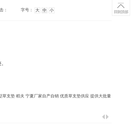
击：
字号：
大
中
小
迹。
型草支垫 稻夫 宁夏厂家自产自销 优质草支垫供应 提供大批量