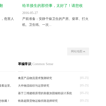
翻
给羊接生的那些事，太好了！请您收
气温升
藏！
2016-05-27
2016-05
 ，危害人
产前准备：安静干燥卫生的产房、柴草、打火
变温催
机、卫生纸、一次...
夜晚揭开
网站地图
我们
其他
草编常识
Common Sense
[05-25]
禽蛋产品物流需求预测研究
[05-25]
读看这里。
大件物流组织与运营研究
[05-25]
基于三维建模原理的装载加固辅助设计系统
[05-25]
您收藏！
铁路超限货物运输径路选择研究