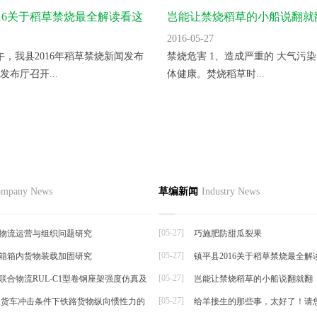
016关于稻草禁烧最全解读看这
岂能让禁烧稻草的小船说翻就
2016-05-27
上午，我县2016年稻草禁烧新闻发布
禁烧危害 1、造成严重的 大气污染
发布厅召开...
体健康。焚烧稻草时...
节如何栽培
品
草编资讯
草编知识
联系
mpany News
草编新闻
Industry News
草编动态
择夏秋反季节栽培香菜，宜选用耐
草编新闻
抗逆...
[05-27]
物流运营与组织问题研究
巧施肥防甜瓜裂果
[05-27]
箱箱内货物装载加固研究
镇平县2016关于稻草禁烧最全解
帘
[05-27]
联合物流RUL-C1型卷钢座架强度仿真及
岂能让禁烧稻草的小船说翻就翻
[05-27]
t级货车冲击条件下铁路货物纵向惯性力的
给羊接生的那些事，太好了！请