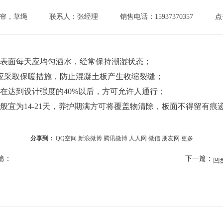
帘，草绳
联系人：张经理
销售电话：15937370357
点
板表面每天应均匀洒水，经常保持潮湿状态；
应采取保暖措施，防止混凝土板产生收缩裂缝；
在达到设计强度的40%以后，方可允许人通行；
般宜为14-21天，养护期满方可将覆盖物清除，板面不得留有痕
分享到：
QQ空间
新浪微博
腾讯微博
人人网
微信
朋友网
更多
篇：
下一篇：
凹